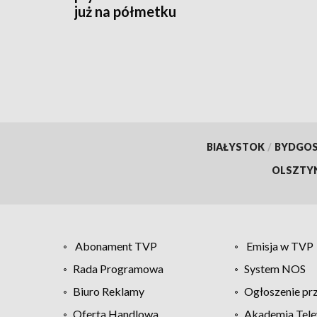
już na półmetku
BIAŁYSTOK
/
BYDGO
OLSZTY
Abonament TVP
Emisja w TVP
Rada Programowa
System NOS
Biuro Reklamy
Ogłoszenie pr
Oferta Handlowa
Akademia Tele