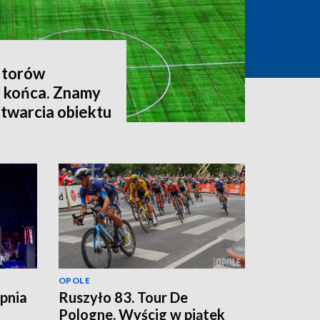
 torów
a końca. Znamy
otwarcia obiektu
OPOLE
rpnia
Ruszyło 83. Tour De
Pologne. Wyścig w piątek