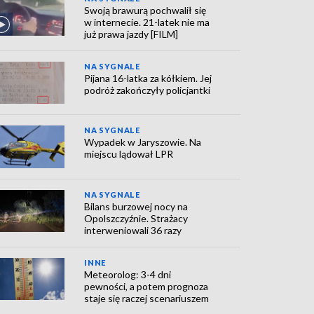
Swoją brawurą pochwalił się
w internecie. 21-latek nie ma
już prawa jazdy [FILM]
NA SYGNALE
Pijana 16-latka za kółkiem. Jej
podróż zakończyły policjantki
NA SYGNALE
Wypadek w Jaryszowie. Na
miejscu lądował LPR
NA SYGNALE
Bilans burzowej nocy na
Opolszczyźnie. Strażacy
interweniowali 36 razy
INNE
Meteorolog: 3-4 dni
pewności, a potem prognoza
staje się raczej scenariuszem