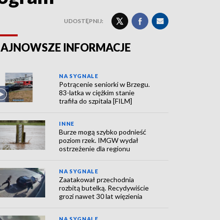
UDOSTĘPNIJ:
AJNOWSZE INFORMACJE
NA SYGNALE
Potrącenie seniorki w Brzegu.
83-latka w ciężkim stanie
trafiła do szpitala [FILM]
INNE
Burze mogą szybko podnieść
poziom rzek. IMGW wydał
ostrzeżenie dla regionu
NA SYGNALE
Zaatakował przechodnia
rozbitą butelką. Recydywiście
grozi nawet 30 lat więzienia
NA SYGNALE