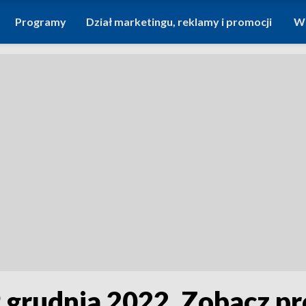
Programy
Dział marketingu, reklamy i promocji
Wi
9 grudnia 2022. Zobacz p