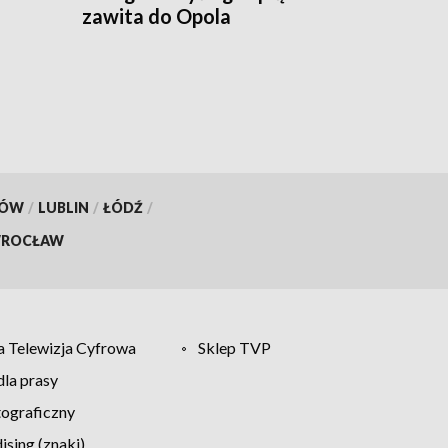
zawita do Opola
KÓW
/
LUBLIN
/
ŁÓDŹ
/
ROCŁAW
 Telewizja Cyfrowa
Sklep TVP
la prasy
tograficzny
sing (znaki)