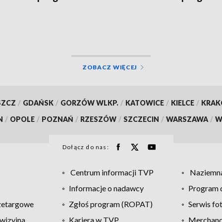
ZOBACZ WIĘCEJ
SZCZ
/
GDAŃSK
/
GORZÓW WLKP.
/
KATOWICE
/
KIELCE
/
KRA
N
/
OPOLE
/
POZNAŃ
/
RZESZÓW
/
SZCZECIN
/
WARSZAWA
/
W
Dołącz do nas:
Centrum informacji TVP
Naziemna
Informacje o nadawcy
Program d
zetargowe
Zgłoś program (ROPAT)
Serwis fo
wizyjna
Kariera w TVP
Merchandi