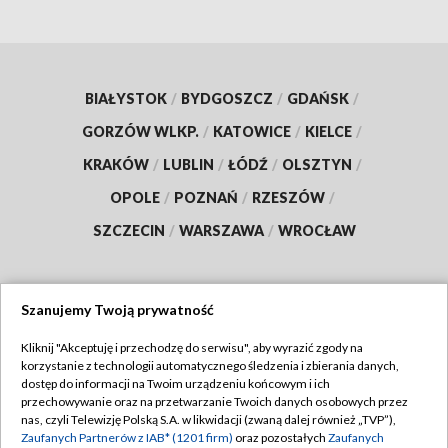
BIAŁYSTOK
/
BYDGOSZCZ
/
GDAŃSK
/
GORZÓW WLKP.
/
KATOWICE
/
KIELCE
/
KRAKÓW
/
LUBLIN
/
ŁÓDŹ
/
OLSZTYN
/
OPOLE
/
POZNAŃ
/
RZESZÓW
/
SZCZECIN
/
WARSZAWA
/
WROCŁAW
Szanujemy Twoją prywatność
Dołącz do nas:
Kliknij "Akceptuję i przechodzę do serwisu", aby wyrazić zgody na
korzystanie z technologii automatycznego śledzenia i zbierania danych,
TVP
dostęp do informacji na Twoim urządzeniu końcowym i ich
Abonament TVP
przechowywanie oraz na przetwarzanie Twoich danych osobowych przez
Regulamin TVP
nas, czyli Telewizję Polską S.A. w likwidacji (zwaną dalej również „TVP”),
Emisja w TVP
Zaufanych Partnerów z IAB* (1201 firm)
oraz pozostałych
Zaufanych
Polityka prywatności