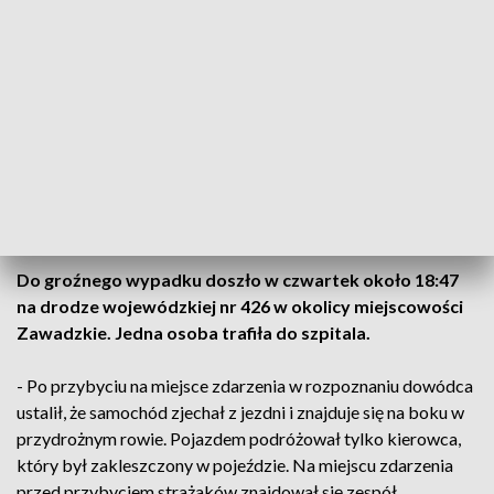
Fot. asp. Krzysztof Lachowicz KP PSP Strzelce Opolskie
Do groźnego wypadku doszło w czwartek około 18:47
na drodze wojewódzkiej nr 426 w okolicy miejscowości
Zawadzkie. Jedna osoba trafiła do szpitala.
- Po przybyciu na miejsce zdarzenia w rozpoznaniu dowódca
ustalił, że samochód zjechał z jezdni i znajduje się na boku w
przydrożnym rowie. Pojazdem podróżował tylko kierowca,
który był zakleszczony w pojeździe. Na miejscu zdarzenia
przed przybyciem strażaków znajdował się zespół