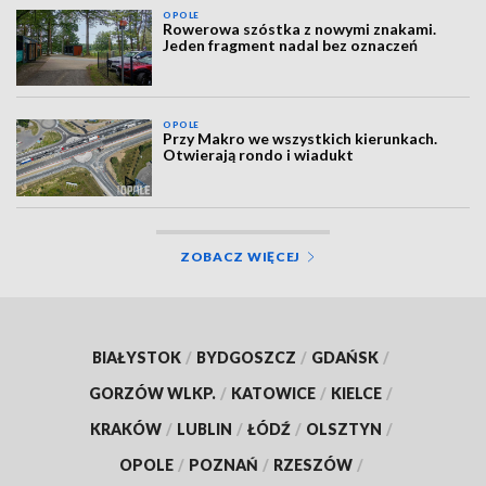
OPOLE
Rowerowa szóstka z nowymi znakami.
Jeden fragment nadal bez oznaczeń
OPOLE
Przy Makro we wszystkich kierunkach.
Otwierają rondo i wiadukt
ZOBACZ WIĘCEJ
BIAŁYSTOK
/
BYDGOSZCZ
/
GDAŃSK
/
GORZÓW WLKP.
/
KATOWICE
/
KIELCE
/
KRAKÓW
/
LUBLIN
/
ŁÓDŹ
/
OLSZTYN
/
OPOLE
/
POZNAŃ
/
RZESZÓW
/