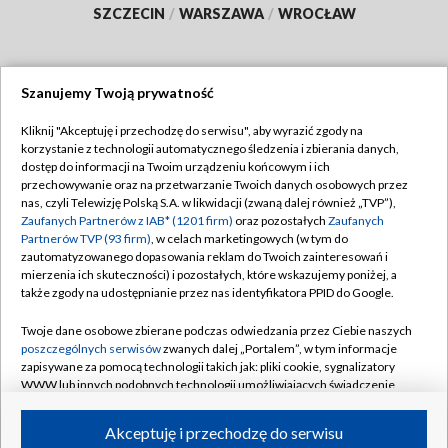
SZCZECIN
/
WARSZAWA
/
WROCŁAW
Szanujemy Twoją prywatność
Dołącz do nas:
Kliknij "Akceptuję i przechodzę do serwisu", aby wyrazić zgody na
korzystanie z technologii automatycznego śledzenia i zbierania danych,
TVP
dostęp do informacji na Twoim urządzeniu końcowym i ich
Abonament TVP
przechowywanie oraz na przetwarzanie Twoich danych osobowych przez
Regulamin TVP
nas, czyli Telewizję Polską S.A. w likwidacji (zwaną dalej również „TVP”),
Emisja w TVP
Polityka prywatności
Zaufanych Partnerów z IAB* (1201 firm)
oraz pozostałych
Zaufanych
Partnerów TVP (93 firm)
, w celach marketingowych (w tym do
Centrum informacji TVP
Moje zgody
zautomatyzowanego dopasowania reklam do Twoich zainteresowań i
mierzenia ich skuteczności) i pozostałych, które wskazujemy poniżej, a
Naziemna Telewizja Cyfrowa
Pomoc
także zgody na udostępnianie przez nas identyfikatora PPID do Google.
Sklep TVP
Biuro reklamy
Twoje dane osobowe zbierane podczas odwiedzania przez Ciebie naszych
Rada Programowa
Kontakt
poszczególnych serwisów
zwanych dalej „Portalem”, w tym informacje
zapisywane za pomocą technologii takich jak: pliki cookie, sygnalizatory
System NOS
WWW lub innych podobnych technologii umożliwiających świadczenie
dopasowanych i bezpiecznych usług, personalizację treści oraz reklam,
Informacje o nadawcy
Kanały
udostępnianie funkcji mediów społecznościowych oraz analizowanie
Akceptuję i przechodzę do serwisu
ruchu w Internecie.
Program dla prasy