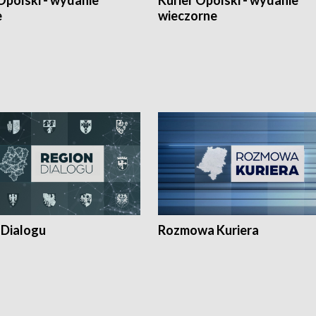
Opolski - wydanie
Kurier Opolski - wydanie
e
wieczorne
 Dialogu
Rozmowa Kuriera