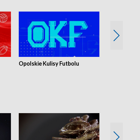
Opolskie Kulisy Futbolu
Złote chwile
sportu