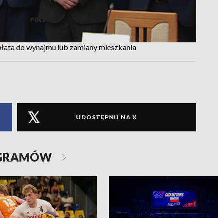
płata do wynajmu lub zamiany mieszkania
UDOSTĘPNIJ NA X
OGRAMÓW