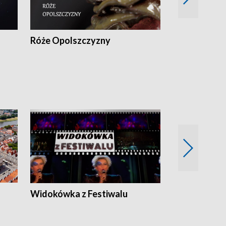
Róże Opolszczyzny
Czas report
Widokówka z Festiwalu
Strefa Kultu