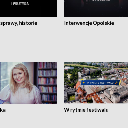
 sprawy, historie
Interwencje Opolskie
ka
W rytmie festiwalu