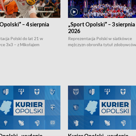
Opolski” – 4 sierpnia
„Sport Opolski” – 3 sierpnia
2026
acja Polski do lat 21 w
Reprezentacja Polski w siatkówce
ce 3x3 – z Mikołajem
mężczyzn obroniła tytuł zdobywców 
kiem z opolskiego AZS-u w
Narodów. W finale pokonali Amery
- wygrała dwa z trzech turniejów
po tie-breaku. W meczu nie zabrakł
Ligi Narodów. Rywalizacja
opolskich wątków.
ę w węgierskim Szolnok.