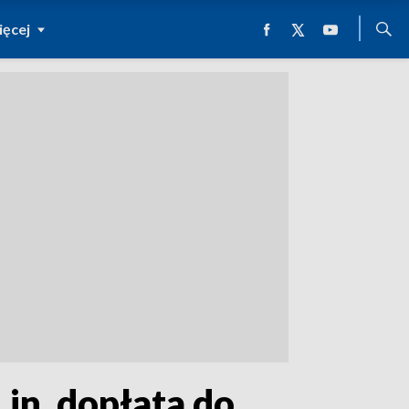
ęcej
in. dopłata do