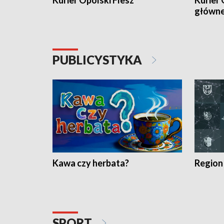
Kurier Opolski Flesz
Kurier 
główn
PUBLICYSTYKA
Kawa czy herbata?
Region
SPORT