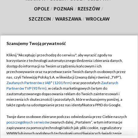
OPOLE
/
POZNAŃ
/
RZESZÓW
/
SZCZECIN
/
WARSZAWA
/
WROCŁAW
Szanujemy Twoją prywatność
Dołącz do nas:
Kliknij "Akceptuję i przechodzę do serwisu", aby wyrazić zgody na
korzystanie z technologii automatycznego śledzenia i zbierania danych,
TVP
dostęp do informacji na Twoim urządzeniu końcowym i ich
Abonament TVP
przechowywanie oraz na przetwarzanie Twoich danych osobowych przez
Regulamin TVP
nas, czyli Telewizję Polską S.A. w likwidacji (zwaną dalej również „TVP”),
Emisja w TVP
Polityka prywatności
Zaufanych Partnerów z IAB* (1201 firm)
oraz pozostałych
Zaufanych
Partnerów TVP (93 firm)
, w celach marketingowych (w tym do
Centrum informacji TVP
Moje zgody
zautomatyzowanego dopasowania reklam do Twoich zainteresowań i
mierzenia ich skuteczności) i pozostałych, które wskazujemy poniżej, a
Naziemna Telewizja Cyfrowa
Pomoc
także zgody na udostępnianie przez nas identyfikatora PPID do Google.
Sklep TVP
Biuro reklamy
Twoje dane osobowe zbierane podczas odwiedzania przez Ciebie naszych
Rada Programowa
Kontakt
poszczególnych serwisów
zwanych dalej „Portalem”, w tym informacje
zapisywane za pomocą technologii takich jak: pliki cookie, sygnalizatory
System NOS
WWW lub innych podobnych technologii umożliwiających świadczenie