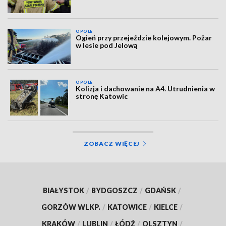
OPOLE
Ogień przy przejeździe kolejowym. Pożar
w lesie pod Jelową
OPOLE
Kolizja i dachowanie na A4. Utrudnienia w
stronę Katowic
ZOBACZ WIĘCEJ
BIAŁYSTOK
/
BYDGOSZCZ
/
GDAŃSK
/
GORZÓW WLKP.
/
KATOWICE
/
KIELCE
/
KRAKÓW
/
LUBLIN
/
ŁÓDŹ
/
OLSZTYN
/