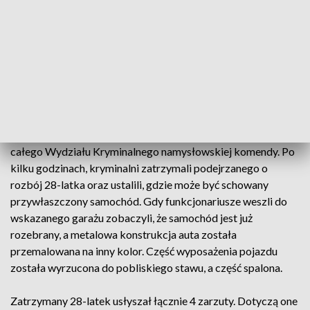
zarzutów.
26-latek został napadnięty przez mieszkańca powiatu
namysłowskiego. 28-letni napastnik za pomocą siły fizycznej
i ręcznego miotacza gazu obezwładnił poszkodowanego,
zabrał jego auto marki BMW i odjechał w nieznanym
kierunku.
W związku z tym zdarzeniem komendant zarządził alarm dla
całego Wydziału Kryminalnego namysłowskiej komendy. Po
kilku godzinach, kryminalni zatrzymali podejrzanego o
rozbój 28-latka oraz ustalili, gdzie może być schowany
przywłaszczony samochód. Gdy funkcjonariusze weszli do
wskazanego garażu zobaczyli, że samochód jest już
rozebrany, a metalowa konstrukcja auta została
przemalowana na inny kolor. Część wyposażenia pojazdu
została wyrzucona do pobliskiego stawu, a część spalona.
Zatrzymany 28-latek usłyszał łącznie 4 zarzuty. Dotyczą one