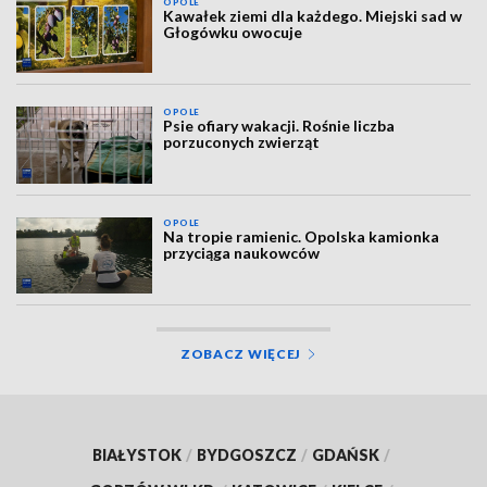
OPOLE
Kawałek ziemi dla każdego. Miejski sad w
Głogówku owocuje
OPOLE
Psie ofiary wakacji. Rośnie liczba
porzuconych zwierząt
OPOLE
Na tropie ramienic. Opolska kamionka
przyciąga naukowców
ZOBACZ WIĘCEJ
BIAŁYSTOK
/
BYDGOSZCZ
/
GDAŃSK
/