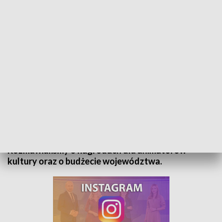
Rozmowa dnia - Zbigniew Kubalańca
Gościem Małgorzaty Lis-Skupińskiej w programie
„Rozmowa Dnia” był Zbigniew Kubalańca,
wicemarszałek województwa opolskiego.
Rozmawialiśmy o nagrodach dla animatorów
kultury oraz o budżecie województwa.