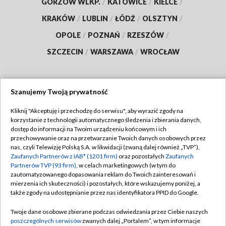
GORZÓW WLKP.
/
KATOWICE
/
KIELCE
/
KRAKÓW
/
LUBLIN
/
ŁÓDŹ
/
OLSZTYN
/
OPOLE
/
POZNAŃ
/
RZESZÓW
/
SZCZECIN
/
WARSZAWA
/
WROCŁAW
Szanujemy Twoją prywatność
Dołącz do nas:
Kliknij "Akceptuję i przechodzę do serwisu", aby wyrazić zgody na
korzystanie z technologii automatycznego śledzenia i zbierania danych,
TVP
dostęp do informacji na Twoim urządzeniu końcowym i ich
Abonament TVP
przechowywanie oraz na przetwarzanie Twoich danych osobowych przez
Regulamin TVP
nas, czyli Telewizję Polską S.A. w likwidacji (zwaną dalej również „TVP”),
Emisja w TVP
Zaufanych Partnerów z IAB* (1201 firm)
oraz pozostałych
Zaufanych
Polityka prywatności
Partnerów TVP (93 firm)
, w celach marketingowych (w tym do
Centrum informacji TVP
Moje zgody
zautomatyzowanego dopasowania reklam do Twoich zainteresowań i
mierzenia ich skuteczności) i pozostałych, które wskazujemy poniżej, a
Naziemna Telewizja Cyfrowa
Pomoc
także zgody na udostępnianie przez nas identyfikatora PPID do Google.
Sklep TVP
Biuro reklamy
Twoje dane osobowe zbierane podczas odwiedzania przez Ciebie naszych
Rada Programowa
poszczególnych serwisów
zwanych dalej „Portalem”, w tym informacje
Kontakt