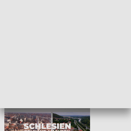
KULTURA I SZTUKA
Wejściówka
Zakładka
MNIEJSZOŚCI