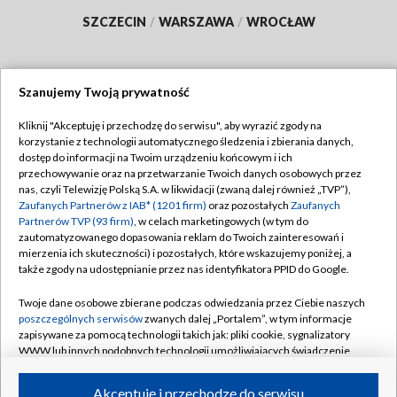
SZCZECIN
/
WARSZAWA
/
WROCŁAW
Szanujemy Twoją prywatność
Dołącz do nas:
Kliknij "Akceptuję i przechodzę do serwisu", aby wyrazić zgody na
korzystanie z technologii automatycznego śledzenia i zbierania danych,
TVP
dostęp do informacji na Twoim urządzeniu końcowym i ich
Abonament TVP
przechowywanie oraz na przetwarzanie Twoich danych osobowych przez
Regulamin TVP
nas, czyli Telewizję Polską S.A. w likwidacji (zwaną dalej również „TVP”),
Emisja w TVP
Polityka prywatności
Zaufanych Partnerów z IAB* (1201 firm)
oraz pozostałych
Zaufanych
Partnerów TVP (93 firm)
, w celach marketingowych (w tym do
Centrum informacji TVP
Moje zgody
zautomatyzowanego dopasowania reklam do Twoich zainteresowań i
mierzenia ich skuteczności) i pozostałych, które wskazujemy poniżej, a
Naziemna Telewizja Cyfrowa
Pomoc
także zgody na udostępnianie przez nas identyfikatora PPID do Google.
Sklep TVP
Biuro reklamy
Twoje dane osobowe zbierane podczas odwiedzania przez Ciebie naszych
Rada Programowa
Kontakt
poszczególnych serwisów
zwanych dalej „Portalem”, w tym informacje
zapisywane za pomocą technologii takich jak: pliki cookie, sygnalizatory
System NOS
WWW lub innych podobnych technologii umożliwiających świadczenie
dopasowanych i bezpiecznych usług, personalizację treści oraz reklam,
Informacje o nadawcy
Kanały
udostępnianie funkcji mediów społecznościowych oraz analizowanie
Akceptuję i przechodzę do serwisu