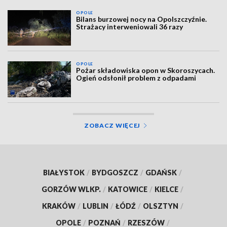
OPOLE
Bilans burzowej nocy na Opolszczyźnie.
Strażacy interweniowali 36 razy
OPOLE
Pożar składowiska opon w Skoroszycach.
Ogień odsłonił problem z odpadami
ZOBACZ WIĘCEJ
BIAŁYSTOK
/
BYDGOSZCZ
/
GDAŃSK
/
GORZÓW WLKP.
/
KATOWICE
/
KIELCE
/
KRAKÓW
/
LUBLIN
/
ŁÓDŹ
/
OLSZTYN
/
OPOLE
/
POZNAŃ
/
RZESZÓW
/