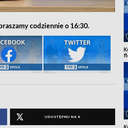
praszamy codziennie o 16:30.
K
f
UDOSTĘPNIJ NA X
K