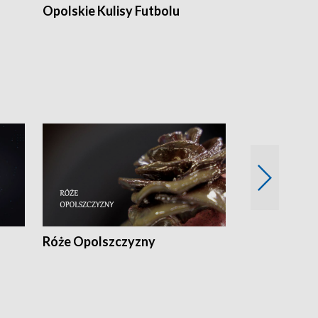
Opolskie Kulisy Futbolu
Złote chwile
sportu
Róże Opolszczyzny
Czas report