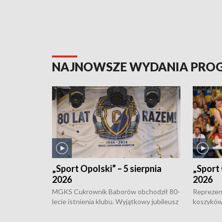
NAJNOWSZE WYDANIA PR
„Sport Opolski” – 5 sierpnia
„Sport 
2026
2026
MGKS Cukrownik Baborów obchodził 80-
Reprezent
lecie istnienia klubu. Wyjątkowy jubileusz
koszyków
odbył się na sportowo. W programie
Kowalczy
również o turnieju eliminacyjnym
składzie 