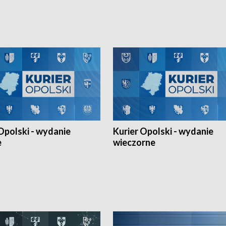
Ligi Narodów. Rywalizacja
opolskich wątków.
ę w węgierskim Szolnok.
Opolski - wydanie
Kurier Opolski - wydanie
e
wieczorne