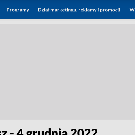
Programy
Dział marketingu, reklamy i promocji
Wi
sz - 4 grudnia 2022