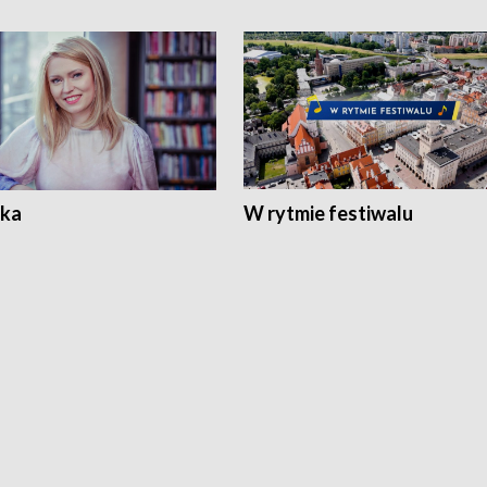
ka
W rytmie festiwalu