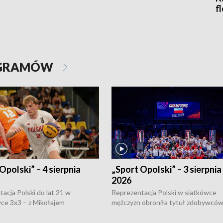
f
OGRAMÓW
Opolski” – 4 sierpnia
„Sport Opolski” – 3 sierpnia
2026
acja Polski do lat 21 w
Reprezentacja Polski w siatkówce
ce 3x3 – z Mikołajem
mężczyzn obroniła tytuł zdobywców 
kiem z opolskiego AZS-u w
Narodów. W finale pokonali Amery
- wygrała dwa z trzech turniejów
po tie-breaku. W meczu nie zabrakł