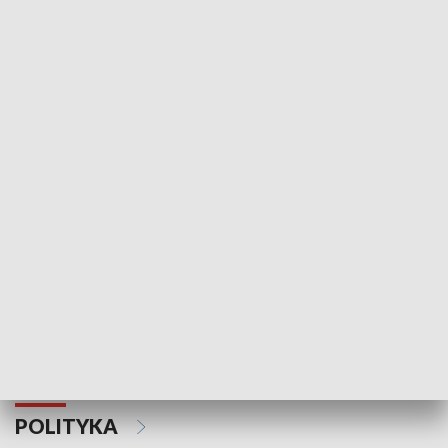
Wejściówka
Zakładka
MNIEJSZOŚCI
Schlesien Journal
POLITYKA