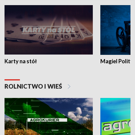
Karty na stół
Magiel Polity
ROLNICTWO I WIEŚ