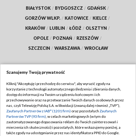
BIAŁYSTOK
/
BYDGOSZCZ
/
GDAŃSK
/
GORZÓW WLKP.
/
KATOWICE
/
KIELCE
/
KRAKÓW
/
LUBLIN
/
ŁÓDŹ
/
OLSZTYN
/
OPOLE
/
POZNAŃ
/
RZESZÓW
/
SZCZECIN
/
WARSZAWA
/
WROCŁAW
Szanujemy Twoją prywatność
Dołącz do nas:
Kliknij "Akceptuję i przechodzę do serwisu", aby wyrazić zgody na
korzystanie z technologii automatycznego śledzenia i zbierania danych,
TVP
dostęp do informacji na Twoim urządzeniu końcowym i ich
Abonament TVP
przechowywanie oraz na przetwarzanie Twoich danych osobowych przez
Regulamin TVP
nas, czyli Telewizję Polską S.A. w likwidacji (zwaną dalej również „TVP”),
Emisja w TVP
Zaufanych Partnerów z IAB* (1201 firm)
oraz pozostałych
Zaufanych
Polityka prywatności
Partnerów TVP (93 firm)
, w celach marketingowych (w tym do
Centrum informacji TVP
Moje zgody
zautomatyzowanego dopasowania reklam do Twoich zainteresowań i
mierzenia ich skuteczności) i pozostałych, które wskazujemy poniżej, a
Naziemna Telewizja Cyfrowa
Pomoc
także zgody na udostępnianie przez nas identyfikatora PPID do Google.