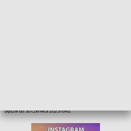
Zerowy VAT na żywność. Rząd przedłuża działanie osłonowe o kolejne pół roku
Obniżona stawka VAT na produkty żywnościowe zostanie
przedłużona. To jeden z rządowych sposobów na walkę z
inflacją i kryzysem wywołanym przez Rosję. Dotychczas,
dzięki temu rozwiązaniu, w portfelach Polaków zostało
ponad 7,6 mld złotych. Zerowa stawka VAT obowiązywać
będzie do 30 czerwca 2023 roku.