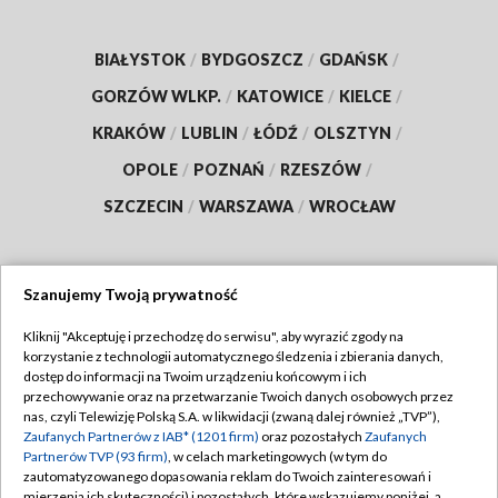
BIAŁYSTOK
/
BYDGOSZCZ
/
GDAŃSK
/
GORZÓW WLKP.
/
KATOWICE
/
KIELCE
/
KRAKÓW
/
LUBLIN
/
ŁÓDŹ
/
OLSZTYN
/
OPOLE
/
POZNAŃ
/
RZESZÓW
/
SZCZECIN
/
WARSZAWA
/
WROCŁAW
Szanujemy Twoją prywatność
Dołącz do nas:
Kliknij "Akceptuję i przechodzę do serwisu", aby wyrazić zgody na
korzystanie z technologii automatycznego śledzenia i zbierania danych,
TVP
dostęp do informacji na Twoim urządzeniu końcowym i ich
Abonament TVP
przechowywanie oraz na przetwarzanie Twoich danych osobowych przez
Regulamin TVP
nas, czyli Telewizję Polską S.A. w likwidacji (zwaną dalej również „TVP”),
Emisja w TVP
Zaufanych Partnerów z IAB* (1201 firm)
oraz pozostałych
Zaufanych
Polityka prywatności
Partnerów TVP (93 firm)
, w celach marketingowych (w tym do
Centrum informacji TVP
Moje zgody
zautomatyzowanego dopasowania reklam do Twoich zainteresowań i
mierzenia ich skuteczności) i pozostałych, które wskazujemy poniżej, a