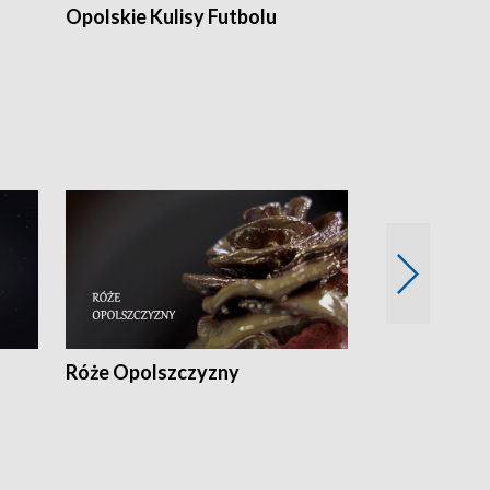
Opolskie Kulisy Futbolu
Złote chwile
sportu
Róże Opolszczyzny
Czas report