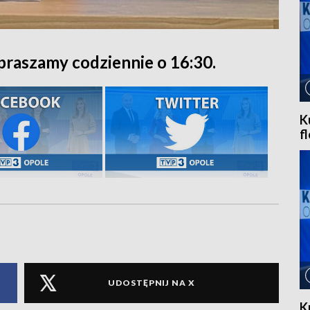
praszamy codziennie o 16:30.
K
f
UDOSTĘPNIJ NA X
K