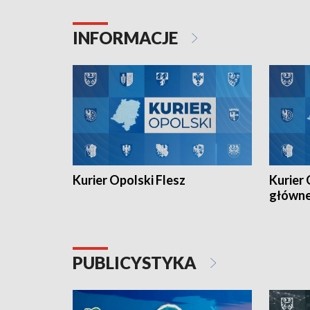
Juniorów Młodszych w kolarstwie
Otwartyc
torowym.
plażowej
INFORMACJE
meczu Ko
Kurier Opolski Flesz
Kurier 
główn
PUBLICYSTYKA