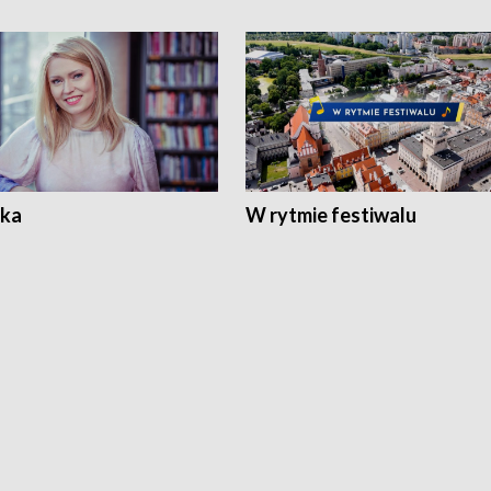
ka
W rytmie festiwalu