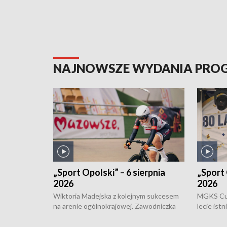
NAJNOWSZE WYDANIA PR
„Sport Opolski” – 6 sierpnia
„Sport 
2026
2026
Wiktoria Madejska z kolejnym sukcesem
MGKS Cuk
na arenie ogólnokrajowej. Zawodniczka
lecie ist
Klubu Kolarskiego Ziemia Brzeska
odbył się
została podwójna Mistrzynią Polski
również o