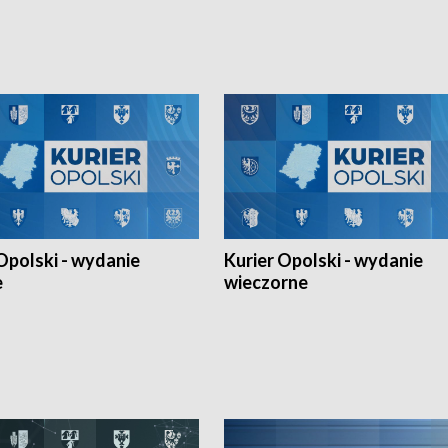
h Mistrzostw w siatkówce
w ramach Ligi Narodów. Rywalizacja
 amatorów w Opolu oraz o
odbyła się w węgierskim Szolnok.
lejarza Opole. Zapraszamy!
Opolski - wydanie
Kurier Opolski - wydanie
e
wieczorne