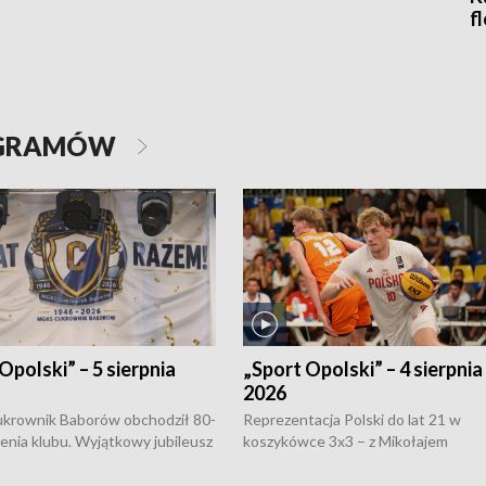
f
OGRAMÓW
Opolski” – 5 sierpnia
„Sport Opolski” – 4 sierpnia
2026
rownik Baborów obchodził 80-
Reprezentacja Polski do lat 21 w
nienia klubu. Wyjątkowy jubileusz
koszykówce 3x3 – z Mikołajem
 na sportowo. W programie
Kowalczykiem z opolskiego AZS-u 
 turnieju eliminacyjnym
składzie - wygrała dwa z trzech tur