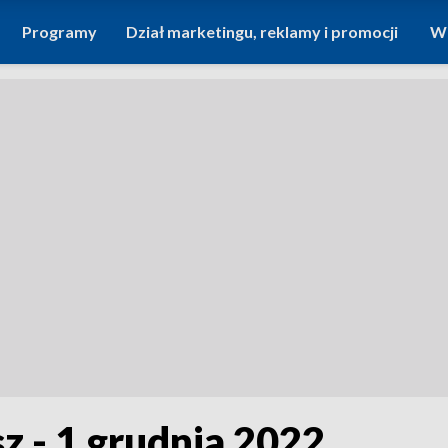
Programy
Dział marketingu, reklamy i promocji
Wi
sz - 1 grudnia 2022