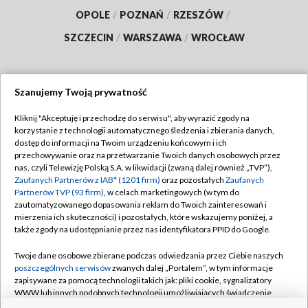
OPOLE
/
POZNAŃ
/
RZESZÓW
/
SZCZECIN
/
WARSZAWA
/
WROCŁAW
Szanujemy Twoją prywatność
Dołącz do nas:
Kliknij "Akceptuję i przechodzę do serwisu", aby wyrazić zgody na
korzystanie z technologii automatycznego śledzenia i zbierania danych,
TVP
dostęp do informacji na Twoim urządzeniu końcowym i ich
Abonament TVP
przechowywanie oraz na przetwarzanie Twoich danych osobowych przez
Regulamin TVP
nas, czyli Telewizję Polską S.A. w likwidacji (zwaną dalej również „TVP”),
Emisja w TVP
Zaufanych Partnerów z IAB* (1201 firm)
oraz pozostałych
Zaufanych
Polityka prywatności
Partnerów TVP (93 firm)
, w celach marketingowych (w tym do
Centrum informacji TVP
Moje zgody
zautomatyzowanego dopasowania reklam do Twoich zainteresowań i
mierzenia ich skuteczności) i pozostałych, które wskazujemy poniżej, a
Naziemna Telewizja Cyfrowa
Pomoc
także zgody na udostępnianie przez nas identyfikatora PPID do Google.
Sklep TVP
Biuro reklamy
Twoje dane osobowe zbierane podczas odwiedzania przez Ciebie naszych
Rada Programowa
poszczególnych serwisów
zwanych dalej „Portalem”, w tym informacje
Kontakt
zapisywane za pomocą technologii takich jak: pliki cookie, sygnalizatory
System NOS
WWW lub innych podobnych technologii umożliwiających świadczenie
dopasowanych i bezpiecznych usług, personalizację treści oraz reklam,