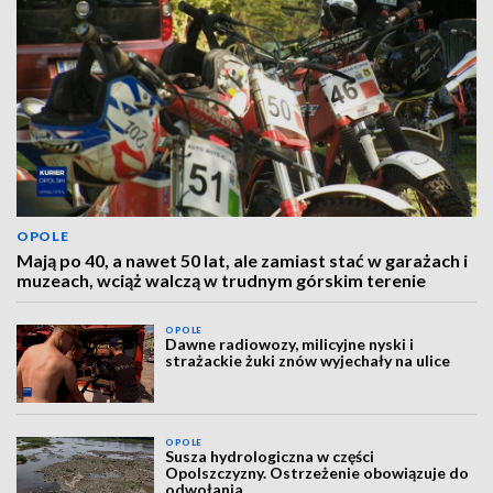
OPOLE
Mają po 40, a nawet 50 lat, ale zamiast stać w garażach i
muzeach, wciąż walczą w trudnym górskim terenie
OPOLE
Dawne radiowozy, milicyjne nyski i
strażackie żuki znów wyjechały na ulice
OPOLE
Susza hydrologiczna w części
Opolszczyzny. Ostrzeżenie obowiązuje do
odwołania