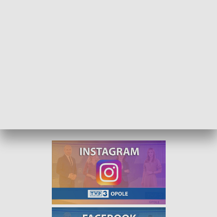
Kurier Opolski Flesz - 30 listopada 2022
Na nasz serwis informacyjny zapraszamy
codziennie o 16:30.