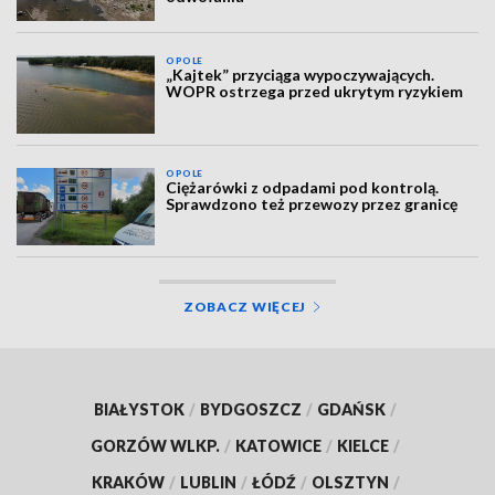
OPOLE
„Kajtek” przyciąga wypoczywających.
WOPR ostrzega przed ukrytym ryzykiem
OPOLE
Ciężarówki z odpadami pod kontrolą.
Sprawdzono też przewozy przez granicę
ZOBACZ WIĘCEJ
BIAŁYSTOK
/
BYDGOSZCZ
/
GDAŃSK
/
GORZÓW WLKP.
/
KATOWICE
/
KIELCE
/
KRAKÓW
/
LUBLIN
/
ŁÓDŹ
/
OLSZTYN
/