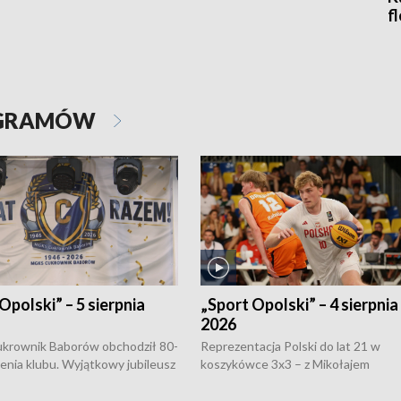
f
OGRAMÓW
Opolski” – 5 sierpnia
„Sport Opolski” – 4 sierpnia
2026
rownik Baborów obchodził 80-
Reprezentacja Polski do lat 21 w
nienia klubu. Wyjątkowy jubileusz
koszykówce 3x3 – z Mikołajem
 na sportowo. W programie
Kowalczykiem z opolskiego AZS-u 
 turnieju eliminacyjnym
składzie - wygrała dwa z trzech tur