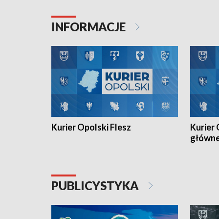
Juniorów Młodszych w kolarstwie
Otwartyc
torowym.
plażowej
INFORMACJE
meczu Ko
Kurier Opolski Flesz
Kurier 
główn
PUBLICYSTYKA