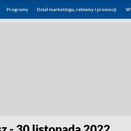
Programy
Dział marketingu, reklamy i promocji
Wi
z - 30 listopada 2022