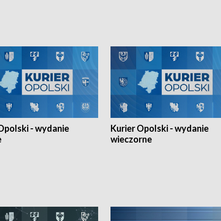
h Mistrzostw w siatkówce
w ramach Ligi Narodów. Rywalizacja
 amatorów w Opolu oraz o
odbyła się w węgierskim Szolnok.
lejarza Opole. Zapraszamy!
Opolski - wydanie
Kurier Opolski - wydanie
e
wieczorne