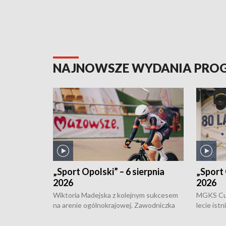
NAJNOWSZE WYDANIA PR
„Sport Opolski” – 6 sierpnia
„Sport 
2026
2026
Wiktoria Madejska z kolejnym sukcesem
MGKS Cuk
na arenie ogólnokrajowej. Zawodniczka
lecie ist
Klubu Kolarskiego Ziemia Brzeska
odbył się
została podwójna Mistrzynią Polski
również o