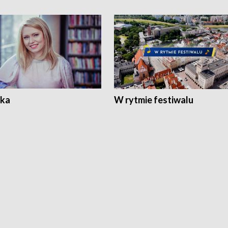
ka
W rytmie festiwalu