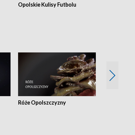
Opolskie Kulisy Futbolu
Złote chwile
sportu
Róże Opolszczyzny
Czas report