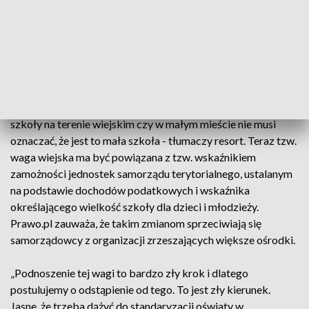
dalsze wzmocnienie wsparcia szkół w zależności od
zamożności samorządu i wielkości szkoły.
MEiN wyjaśnia, informuje serwis, że pomoc będzie wówczas
lepiej rozdzielona, bo obecnie duże wsparcie w subwencji
oświatowej jest kierowane do szkół położonych na terenach
wiejskich i w miastach do 5 tys. mieszkańców. Położenie
szkoły na terenie wiejskim czy w małym mieście nie musi
oznaczać, że jest to mała szkoła - tłumaczy resort. Teraz tzw.
waga wiejska ma być powiązana z tzw. wskaźnikiem
zamożności jednostek samorządu terytorialnego, ustalanym
na podstawie dochodów podatkowych i wskaźnika
określającego wielkość szkoły dla dzieci i młodzieży.
Prawo.pl zauważa, że takim zmianom sprzeciwiają się
samorządowcy z organizacji zrzeszających większe ośrodki.
„Podnoszenie tej wagi to bardzo zły krok i dlatego
postulujemy o odstąpienie od tego. To jest zły kierunek.
Jasne, że trzeba dążyć do standaryzacji oświaty w