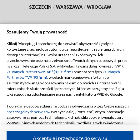
SZCZECIN
/
WARSZAWA
/
WROCŁAW
Szanujemy Twoją prywatność
Dołącz do nas:
Kliknij "Akceptuję i przechodzę do serwisu", aby wyrazić zgody na
korzystanie z technologii automatycznego śledzenia i zbierania danych,
TVP
dostęp do informacji na Twoim urządzeniu końcowym i ich
Abonament TVP
przechowywanie oraz na przetwarzanie Twoich danych osobowych przez
Regulamin TVP
nas, czyli Telewizję Polską S.A. w likwidacji (zwaną dalej również „TVP”),
Emisja w TVP
Polityka prywatności
Zaufanych Partnerów z IAB* (1201 firm)
oraz pozostałych
Zaufanych
Partnerów TVP (93 firm)
, w celach marketingowych (w tym do
Centrum informacji TVP
Moje zgody
zautomatyzowanego dopasowania reklam do Twoich zainteresowań i
mierzenia ich skuteczności) i pozostałych, które wskazujemy poniżej, a
Naziemna Telewizja Cyfrowa
Pomoc
także zgody na udostępnianie przez nas identyfikatora PPID do Google.
Sklep TVP
Biuro reklamy
Twoje dane osobowe zbierane podczas odwiedzania przez Ciebie naszych
Rada Programowa
Kontakt
poszczególnych serwisów
zwanych dalej „Portalem”, w tym informacje
zapisywane za pomocą technologii takich jak: pliki cookie, sygnalizatory
System NOS
WWW lub innych podobnych technologii umożliwiających świadczenie
dopasowanych i bezpiecznych usług, personalizację treści oraz reklam,
Informacje o nadawcy
Kanały
udostępnianie funkcji mediów społecznościowych oraz analizowanie
Akceptuję i przechodzę do serwisu
ruchu w Internecie.