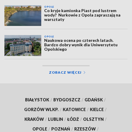
OPOLE
Co kryje kamionka Piast pod lustrem
wody? Nurkowie z Opola zapraszają na
warsztaty
OPOLE
Naukowa ocena po czterech latach.
Bardzo dobry wynik dla Uniwersytetu
Opolskiego
ZOBACZ WIĘCEJ
BIAŁYSTOK
/
BYDGOSZCZ
/
GDAŃSK
/
GORZÓW WLKP.
/
KATOWICE
/
KIELCE
/
KRAKÓW
/
LUBLIN
/
ŁÓDŹ
/
OLSZTYN
/
OPOLE
/
POZNAŃ
/
RZESZÓW
/