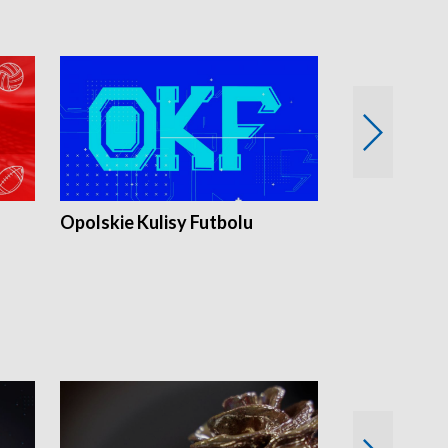
Opolskie Kulisy Futbolu
Złote chwile
sportu