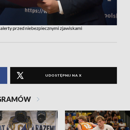
 alerty przed niebezpiecznymi zjawiskami
UDOSTĘPNIJ NA X
OGRAMÓW