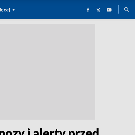
ęcej
ozy i alerty przed