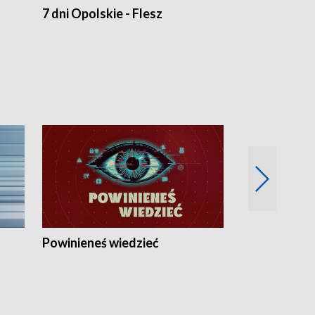
7 dni Opolskie - Flesz
Opolskie o 
Powinieneś wiedzieć
Kierunek Eu