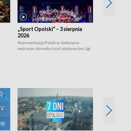
„Sport Opolski” – 3 sierpnia
„Sport Opolsk
2026
Reprezentacja P
mężczyzn w półfi
Reprezentacja Polski w siatkówce
meczu ćwierćfin
mężczyzn obroniła tytuł zdobywców Ligi
Biało-Czerwoni p
w
Narodów. W finale pokonali Amerykanów
Ningbo Ukraińcó
niejów
po tie-breaku. W meczu nie zabrakło
opolskich wątków.