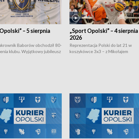
Opolski” – 5 sierpnia
„Sport Opolski” – 4 sierpnia
2026
rownik Baborów obchodził 80-
Reprezentacja Polski do lat 21 w
nienia klubu. Wyjątkowy jubileusz
koszykówce 3x3 – z Mikołajem
 na sportowo. W programie
Kowalczykiem z opolskiego AZS-u 
 turnieju eliminacyjnym
składzie - wygrała dwa z trzech tur
h Mistrzostw w siatkówce
w ramach Ligi Narodów. Rywalizacja
 amatorów w Opolu oraz o
odbyła się w węgierskim Szolnok.
lejarza Opole. Zapraszamy!