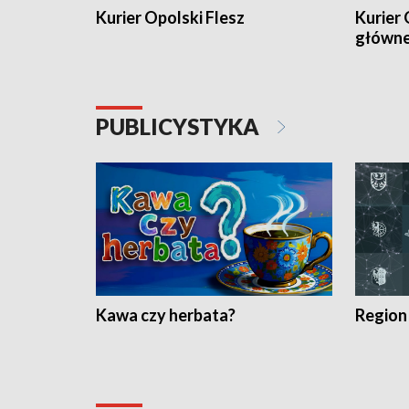
Kurier Opolski Flesz
Kurier 
główn
PUBLICYSTYKA
Kawa czy herbata?
Region