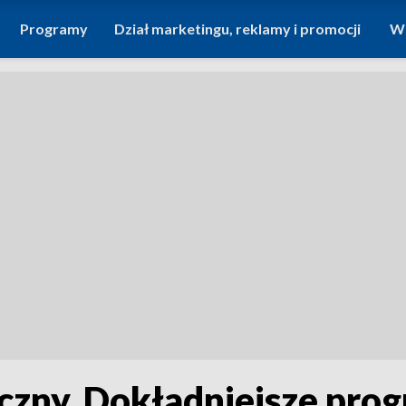
Programy
Dział marketingu, reklamy i promocji
Wi
zny. Dokładniejsze progn