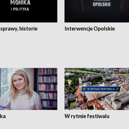
 sprawy, historie
Interwencje Opolskie
ka
W rytmie festiwalu