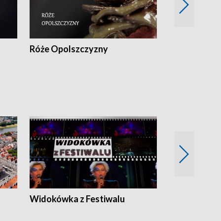
Róże Opolszczyzny
Czas report
Widokówka z Festiwalu
Strefa Kultu