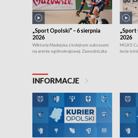
„Sport Opolski” – 6 sierpnia
„Sport 
2026
2026
Wiktoria Madejska z kolejnym sukcesem
MGKS Cuk
na arenie ogólnokrajowej. Zawodniczka
lecie ist
Klubu Kolarskiego Ziemia Brzeska
odbył się
została podwójna Mistrzynią Polski
również o
Juniorów Młodszych w kolarstwie
Otwartyc
torowym.
plażowej
INFORMACJE
meczu Ko