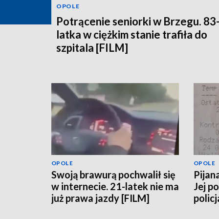
OPOLE
Potrącenie seniorki w Brzegu. 83
latka w ciężkim stanie trafiła do
szpitala [FILM]
OPOLE
OPOLE
Swoją brawurą pochwalił się
Pijan
w internecie. 21-latek nie ma
Jej p
już prawa jazdy [FILM]
policj