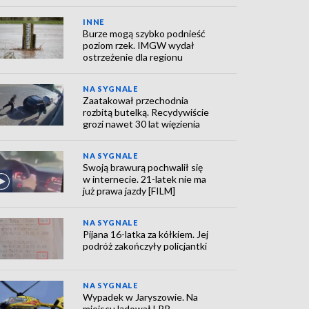
INNE
Burze mogą szybko podnieść
poziom rzek. IMGW wydał
ostrzeżenie dla regionu
NA SYGNALE
Zaatakował przechodnia
rozbitą butelką. Recydywiście
grozi nawet 30 lat więzienia
NA SYGNALE
Swoją brawurą pochwalił się
w internecie. 21-latek nie ma
już prawa jazdy [FILM]
NA SYGNALE
Pijana 16-latka za kółkiem. Jej
podróż zakończyły policjantki
NA SYGNALE
Wypadek w Jaryszowie. Na
miejscu lądował LPR