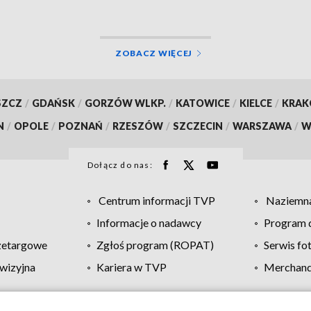
ZOBACZ WIĘCEJ
SZCZ
/
GDAŃSK
/
GORZÓW WLKP.
/
KATOWICE
/
KIELCE
/
KRA
N
/
OPOLE
/
POZNAŃ
/
RZESZÓW
/
SZCZECIN
/
WARSZAWA
/
W
Dołącz do nas:
Centrum informacji TVP
Naziemna
Informacje o nadawcy
Program d
zetargowe
Zgłoś program (ROPAT)
Serwis fo
wizyjna
Kariera w TVP
Merchandi