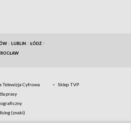
KÓW
/
LUBLIN
/
ŁÓDŹ
/
ROCŁAW
 Telewizja Cyfrowa
Sklep TVP
la prasy
tograficzny
sing (znaki)