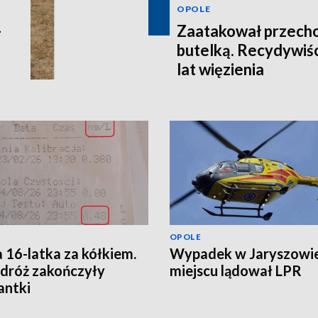
OPOLE
-
Zaatakował przecho
butelką. Recydywiśc
lat więzienia
OPOLE
a 16-latka za kółkiem.
Wypadek w Jaryszowie
odróż zakończyły
miejscu lądował LPR
antki