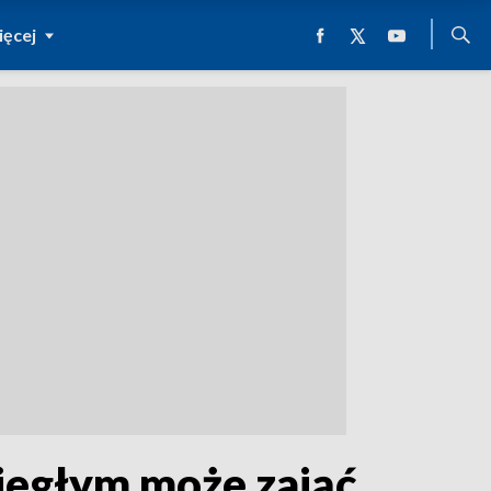
ęcej
Biegłym może zająć