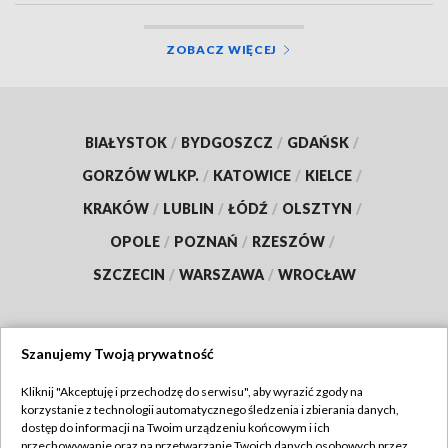
ZOBACZ WIĘCEJ
BIAŁYSTOK
/
BYDGOSZCZ
/
GDAŃSK
/
GORZÓW WLKP.
/
KATOWICE
/
KIELCE
/
KRAKÓW
/
LUBLIN
/
ŁÓDŹ
/
OLSZTYN
/
OPOLE
/
POZNAŃ
/
RZESZÓW
/
SZCZECIN
/
WARSZAWA
/
WROCŁAW
Szanujemy Twoją prywatność
Dołącz do nas:
Kliknij "Akceptuję i przechodzę do serwisu", aby wyrazić zgody na
korzystanie z technologii automatycznego śledzenia i zbierania danych,
TVP
dostęp do informacji na Twoim urządzeniu końcowym i ich
Abonament TVP
przechowywanie oraz na przetwarzanie Twoich danych osobowych przez