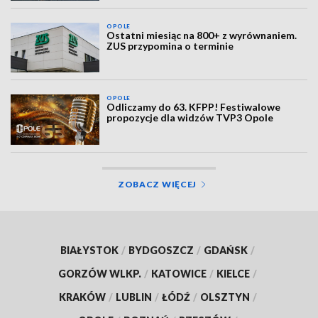
OPOLE
Ostatni miesiąc na 800+ z wyrównaniem.
ZUS przypomina o terminie
OPOLE
Odliczamy do 63. KFPP! Festiwalowe
propozycje dla widzów TVP3 Opole
ZOBACZ WIĘCEJ
BIAŁYSTOK
/
BYDGOSZCZ
/
GDAŃSK
/
GORZÓW WLKP.
/
KATOWICE
/
KIELCE
/
KRAKÓW
/
LUBLIN
/
ŁÓDŹ
/
OLSZTYN
/