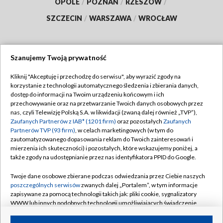
OPOLE
/
POZNAŃ
/
RZESZÓW
/
SZCZECIN
/
WARSZAWA
/
WROCŁAW
Szanujemy Twoją prywatność
Dołącz do nas:
Kliknij "Akceptuję i przechodzę do serwisu", aby wyrazić zgody na
korzystanie z technologii automatycznego śledzenia i zbierania danych,
TVP
dostęp do informacji na Twoim urządzeniu końcowym i ich
Abonament TVP
przechowywanie oraz na przetwarzanie Twoich danych osobowych przez
Regulamin TVP
nas, czyli Telewizję Polską S.A. w likwidacji (zwaną dalej również „TVP”),
Emisja w TVP
Polityka prywatności
Zaufanych Partnerów z IAB* (1201 firm)
oraz pozostałych
Zaufanych
Partnerów TVP (93 firm)
, w celach marketingowych (w tym do
Centrum informacji TVP
Moje zgody
zautomatyzowanego dopasowania reklam do Twoich zainteresowań i
mierzenia ich skuteczności) i pozostałych, które wskazujemy poniżej, a
Naziemna Telewizja Cyfrowa
Pomoc
także zgody na udostępnianie przez nas identyfikatora PPID do Google.
Sklep TVP
Biuro reklamy
Twoje dane osobowe zbierane podczas odwiedzania przez Ciebie naszych
Rada Programowa
Kontakt
poszczególnych serwisów
zwanych dalej „Portalem”, w tym informacje
zapisywane za pomocą technologii takich jak: pliki cookie, sygnalizatory
System NOS
WWW lub innych podobnych technologii umożliwiających świadczenie
dopasowanych i bezpiecznych usług, personalizację treści oraz reklam,
Informacje o nadawcy
Kanały
udostępnianie funkcji mediów społecznościowych oraz analizowanie