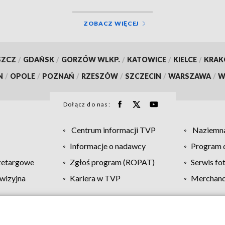
ZOBACZ WIĘCEJ
SZCZ
/
GDAŃSK
/
GORZÓW WLKP.
/
KATOWICE
/
KIELCE
/
KRA
N
/
OPOLE
/
POZNAŃ
/
RZESZÓW
/
SZCZECIN
/
WARSZAWA
/
W
Dołącz do nas:
Centrum informacji TVP
Naziemna
Informacje o nadawcy
Program d
zetargowe
Zgłoś program (ROPAT)
Serwis fo
wizyjna
Kariera w TVP
Merchandi