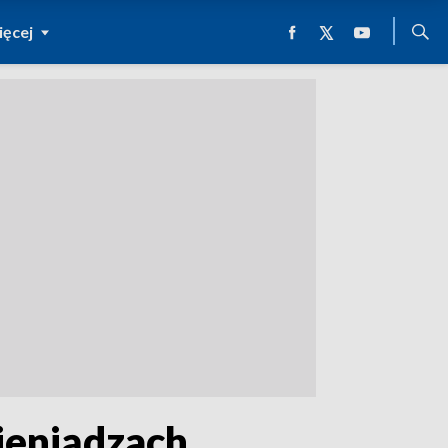
ęcej
pieniądzach