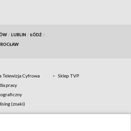
KÓW
/
LUBLIN
/
ŁÓDŹ
/
ROCŁAW
 Telewizja Cyfrowa
Sklep TVP
la prasy
tograficzny
sing (znaki)