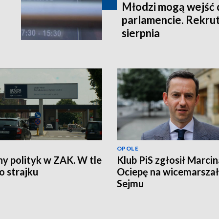
Młodzi mogą wejść 
parlamencie. Rekrut
sierpnia
OPOLE
ny polityk w ZAK. W tle
Klub PiS zgłosił Marcin
 strajku
Ociepę na wicemarsza
Sejmu