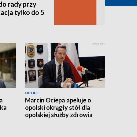
do rady przy
acja tylko do 5
OPOLE
a
Marcin Ociepa apeluje o
łka
opolski okrągły stół dla
opolskiej służby zdrowia