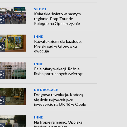
SPORT
Kolarskie święto w naszym
regionie. Etap Tour de
Pologne na Opolszczyźnie
INNE
Kawałek ziemi dla każdego.
Miejski sad w Głogówku
owocuje
INNE
Psie ofiary wakacji. Rośnie
liczba porzuconych zwierząt
NA DROGACH
Drogowa rewolucja. Kończą
się dwie najważniejsze
inwestycje na DK 46 w Opolu
INNE
Na tropie ramienic. Opolska
kamionka przyciąga