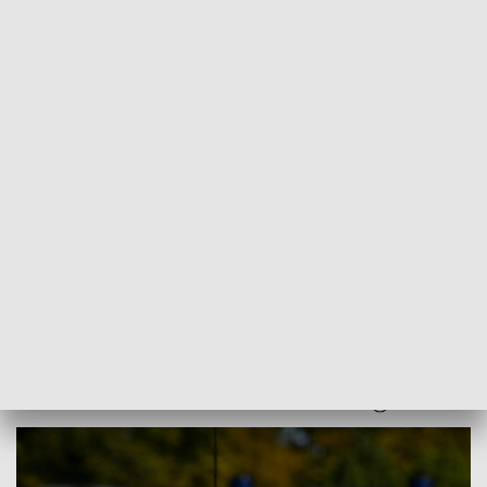
POWRÓT DO
OPOLE
TVP REGIONY
Droga zablokowana po wypadku na
trasie Opole - Kluczbork
2022-11-26