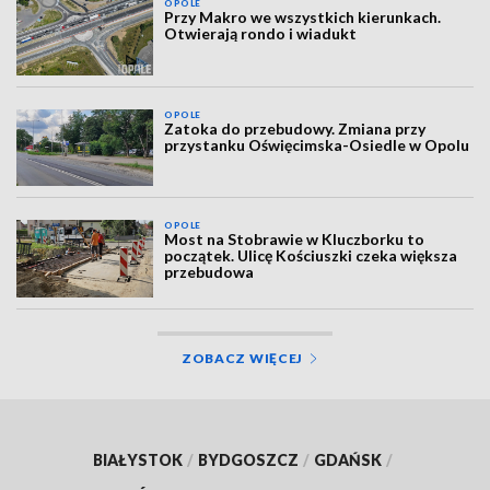
OPOLE
Przy Makro we wszystkich kierunkach.
Otwierają rondo i wiadukt
OPOLE
Zatoka do przebudowy. Zmiana przy
przystanku Oświęcimska-Osiedle w Opolu
OPOLE
Most na Stobrawie w Kluczborku to
początek. Ulicę Kościuszki czeka większa
przebudowa
ZOBACZ WIĘCEJ
BIAŁYSTOK
/
BYDGOSZCZ
/
GDAŃSK
/