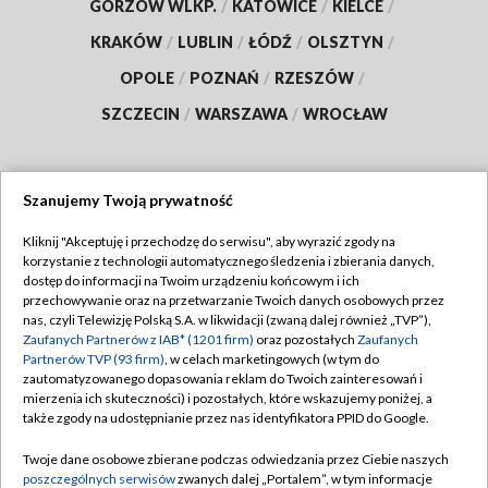
GORZÓW WLKP.
/
KATOWICE
/
KIELCE
/
KRAKÓW
/
LUBLIN
/
ŁÓDŹ
/
OLSZTYN
/
OPOLE
/
POZNAŃ
/
RZESZÓW
/
SZCZECIN
/
WARSZAWA
/
WROCŁAW
Szanujemy Twoją prywatność
Dołącz do nas:
Kliknij "Akceptuję i przechodzę do serwisu", aby wyrazić zgody na
korzystanie z technologii automatycznego śledzenia i zbierania danych,
TVP
dostęp do informacji na Twoim urządzeniu końcowym i ich
Abonament TVP
przechowywanie oraz na przetwarzanie Twoich danych osobowych przez
Regulamin TVP
nas, czyli Telewizję Polską S.A. w likwidacji (zwaną dalej również „TVP”),
Emisja w TVP
Polityka prywatności
Zaufanych Partnerów z IAB* (1201 firm)
oraz pozostałych
Zaufanych
Partnerów TVP (93 firm)
, w celach marketingowych (w tym do
Centrum informacji TVP
Moje zgody
zautomatyzowanego dopasowania reklam do Twoich zainteresowań i
mierzenia ich skuteczności) i pozostałych, które wskazujemy poniżej, a
Naziemna Telewizja Cyfrowa
Pomoc
także zgody na udostępnianie przez nas identyfikatora PPID do Google.
Sklep TVP
Biuro reklamy
Twoje dane osobowe zbierane podczas odwiedzania przez Ciebie naszych
Rada Programowa
Kontakt
poszczególnych serwisów
zwanych dalej „Portalem”, w tym informacje