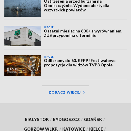
Ostrzeżenia przed burzami na
Opolszczyźnie. Wydano alerty dla
wszystkich powiatów
OPOLE
Ostatni miesiąc na 800+ z wyrównaniem.
ZUS przypomina o terminie
OPOLE
Odliczamy do 63. KFPP! Festiwalowe
propozycje dla widzów TVP3 Opole
ZOBACZ WIĘCEJ
BIAŁYSTOK
/
BYDGOSZCZ
/
GDAŃSK
/
GORZÓW WLKP.
/
KATOWICE
/
KIELCE
/