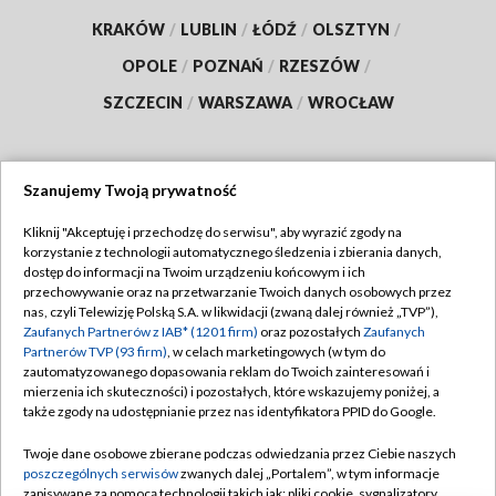
KRAKÓW
/
LUBLIN
/
ŁÓDŹ
/
OLSZTYN
/
OPOLE
/
POZNAŃ
/
RZESZÓW
/
SZCZECIN
/
WARSZAWA
/
WROCŁAW
Szanujemy Twoją prywatność
Dołącz do nas:
Kliknij "Akceptuję i przechodzę do serwisu", aby wyrazić zgody na
korzystanie z technologii automatycznego śledzenia i zbierania danych,
TVP
dostęp do informacji na Twoim urządzeniu końcowym i ich
Abonament TVP
przechowywanie oraz na przetwarzanie Twoich danych osobowych przez
Regulamin TVP
nas, czyli Telewizję Polską S.A. w likwidacji (zwaną dalej również „TVP”),
Emisja w TVP
Polityka prywatności
Zaufanych Partnerów z IAB* (1201 firm)
oraz pozostałych
Zaufanych
Partnerów TVP (93 firm)
, w celach marketingowych (w tym do
Centrum informacji TVP
Moje zgody
zautomatyzowanego dopasowania reklam do Twoich zainteresowań i
mierzenia ich skuteczności) i pozostałych, które wskazujemy poniżej, a
Naziemna Telewizja Cyfrowa
Pomoc
także zgody na udostępnianie przez nas identyfikatora PPID do Google.
Sklep TVP
Biuro reklamy
Twoje dane osobowe zbierane podczas odwiedzania przez Ciebie naszych
Rada Programowa
Kontakt
poszczególnych serwisów
zwanych dalej „Portalem”, w tym informacje
zapisywane za pomocą technologii takich jak: pliki cookie, sygnalizatory