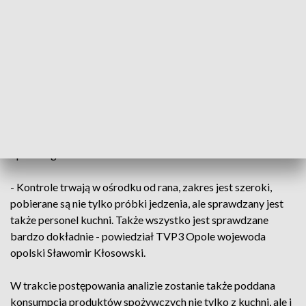
Po badaniach lekarskich 14 osób przewieziono do szpitala.
Dziś 4 z nich zostały wypisane, 10 dzieci nadal jest pod
obserwacją lekarzy, przeprowadzane są dodatkowe badania.
Państwowy Inspektor Sanitarny w Nysie od rana prowadzi
dochodzenie epidemiologiczne, aby ustalić przyczynę
zatrucia pokarmowego, pobierane są także próbki i wymazy
do badań laboratoryjnych. Zwołano również posiedzenie
zespołu zarządzania kryzysowego z udziałem wojewody
opolskiego.
- Kontrole trwają w ośrodku od rana, zakres jest szeroki,
pobierane są nie tylko próbki jedzenia, ale sprawdzany jest
także personel kuchni. Także wszystko jest sprawdzane
bardzo dokładnie - powiedział TVP3 Opole wojewoda
opolski Sławomir Kłosowski.
W trakcie postępowania analizie zostanie także poddana
konsumpcja produktów spożywczych nie tylko z kuchni, ale i