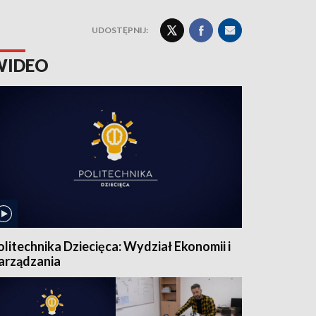
UDOSTĘPNIJ:
WIDEO
olitechnika Dziecięca: Wydział Ekonomii i
arządzania