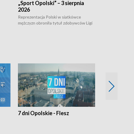
„Sport Opolski” – 3 sierpnia
„Sport Opolsk
2026
Reprezentacja P
mężczyzn w półfi
Reprezentacja Polski w siatkówce
meczu ćwierćfin
mężczyzn obroniła tytuł zdobywców Ligi
Biało-Czerwoni p
w
Narodów. W finale pokonali Amerykanów
Ningbo Ukraińcó
niejów
po tie-breaku. W meczu nie zabrakło
opolskich wątków.
7 dni Opolskie - Flesz
Opolskie o 