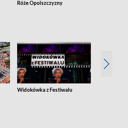
Róże Opolszczyzny
Czas report
Widokówka z Festiwalu
Strefa Kultu