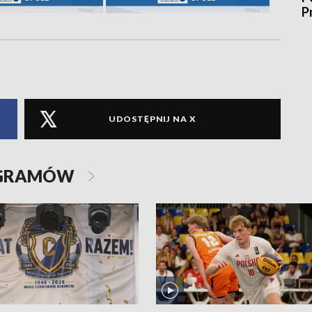
P
UDOSTĘPNIJ NA X
OGRAMÓW