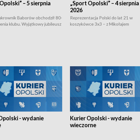
Opolski” – 5 sierpnia
„Sport Opolski” – 4 sierpnia
2026
rownik Baborów obchodził 80-
Reprezentacja Polski do lat 21 w
nienia klubu. Wyjątkowy jubileusz
koszykówce 3x3 – z Mikołajem
 na sportowo. W programie
Kowalczykiem z opolskiego AZS-u 
 turnieju eliminacyjnym
składzie - wygrała dwa z trzech tur
h Mistrzostw w siatkówce
w ramach Ligi Narodów. Rywalizacja
 amatorów w Opolu oraz o
odbyła się w węgierskim Szolnok.
lejarza Opole. Zapraszamy!
Opolski - wydanie
Kurier Opolski - wydanie
e
wieczorne