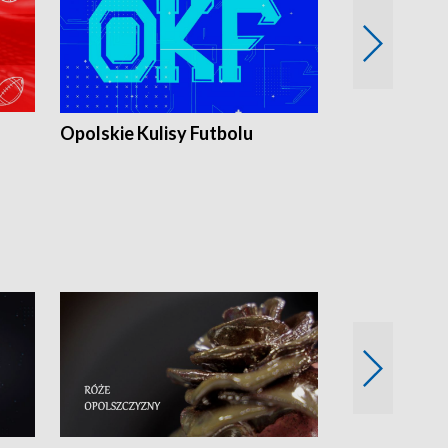
Opolskie Kulisy Futbolu
Złote chwile
sportu