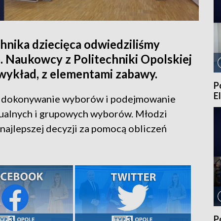
hnika dziecięca odwiedziliśmy
. Naukowcy z Politechniki Opolskiej
wykład, z elementami zabawy.
P
E
ga dokonywanie wyborów i podejmowanie
idualnych i grupowych wyborów. Młodzi
najlepszej decyzji za pomocą obliczeń
P