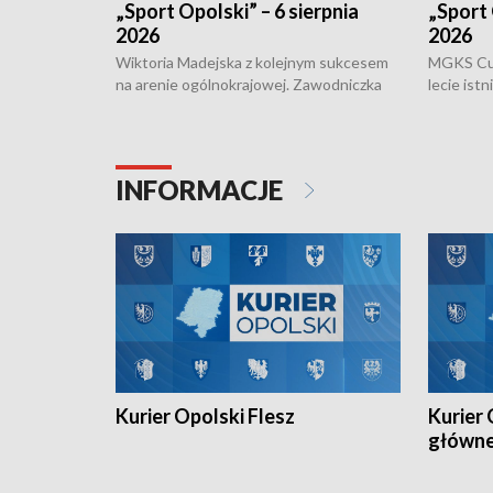
„Sport Opolski” – 6 sierpnia
„Sport 
2026
2026
Wiktoria Madejska z kolejnym sukcesem
MGKS Cuk
na arenie ogólnokrajowej. Zawodniczka
lecie ist
Klubu Kolarskiego Ziemia Brzeska
odbył się
została podwójna Mistrzynią Polski
również o
Juniorów Młodszych w kolarstwie
Otwartyc
torowym.
plażowej
INFORMACJE
meczu Ko
Kurier Opolski Flesz
Kurier 
główn