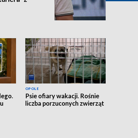
OPOLE
dego.
Psie ofiary wakacji. Rośnie
ku
liczba porzuconych zwierząt