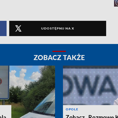
UDOSTĘPNIJ NA X
ZOBACZ TAKŻE
OPOLE
lą.
Zobacz „Rozmowę Ku