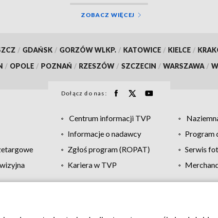
ZOBACZ WIĘCEJ
SZCZ
/
GDAŃSK
/
GORZÓW WLKP.
/
KATOWICE
/
KIELCE
/
KRA
N
/
OPOLE
/
POZNAŃ
/
RZESZÓW
/
SZCZECIN
/
WARSZAWA
/
W
Dołącz do nas:
Centrum informacji TVP
Naziemna
Informacje o nadawcy
Program d
zetargowe
Zgłoś program (ROPAT)
Serwis fo
wizyjna
Kariera w TVP
Merchandi
Polityka prywatności
Moje zgody
Pomoc
Biuro re