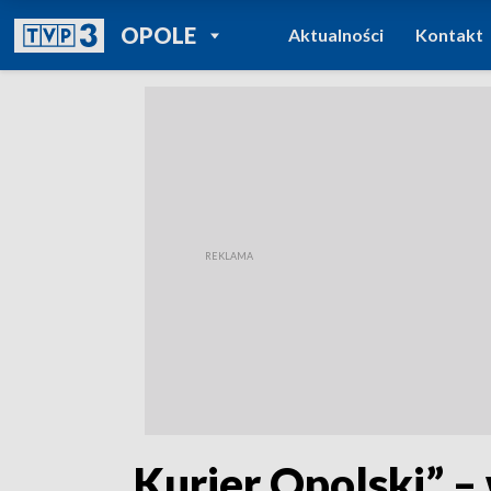
POWRÓT DO
OPOLE
Aktualności
Kontakt
TVP REGIONY
„Kurier Opolski” –