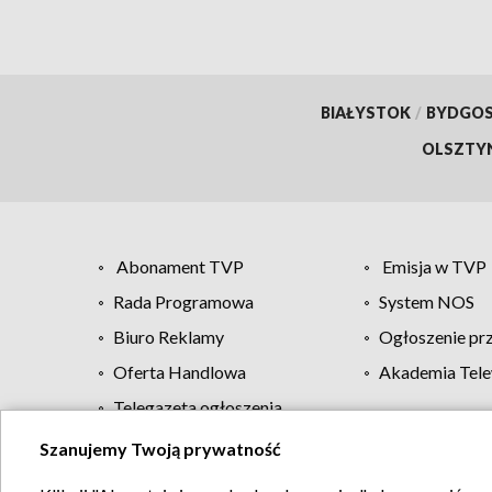
BIAŁYSTOK
/
BYDGO
OLSZTY
Abonament TVP
Emisja w TVP
Rada Programowa
System NOS
Biuro Reklamy
Ogłoszenie pr
Oferta Handlowa
Akademia Tele
Telegazeta ogłoszenia
Szanujemy Twoją prywatność
Regulamin TVP