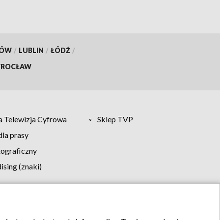
KÓW
/
LUBLIN
/
ŁÓDŹ
/
ROCŁAW
 Telewizja Cyfrowa
Sklep TVP
la prasy
tograficzny
sing (znaki)
klamy
Kontakt