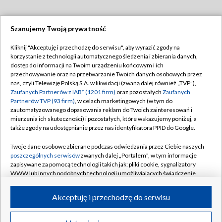
Szanujemy Twoją prywatność
Dołącz do nas:
Kliknij "Akceptuję i przechodzę do serwisu", aby wyrazić zgody na
korzystanie z technologii automatycznego śledzenia i zbierania danych,
TVP
dostęp do informacji na Twoim urządzeniu końcowym i ich
Abonament TVP
przechowywanie oraz na przetwarzanie Twoich danych osobowych przez
Regulamin TVP
nas, czyli Telewizję Polską S.A. w likwidacji (zwaną dalej również „TVP”),
Emisja w TVP
Polityka prywatności
Zaufanych Partnerów z IAB* (1201 firm)
oraz pozostałych
Zaufanych
Partnerów TVP (93 firm)
, w celach marketingowych (w tym do
Centrum informacji TVP
Moje zgody
zautomatyzowanego dopasowania reklam do Twoich zainteresowań i
mierzenia ich skuteczności) i pozostałych, które wskazujemy poniżej, a
Naziemna Telewizja Cyfrowa
Pomoc
także zgody na udostępnianie przez nas identyfikatora PPID do Google.
Sklep TVP
Biuro reklamy
Twoje dane osobowe zbierane podczas odwiedzania przez Ciebie naszych
Rada Programowa
Kontakt
poszczególnych serwisów
zwanych dalej „Portalem”, w tym informacje
zapisywane za pomocą technologii takich jak: pliki cookie, sygnalizatory
System NOS
WWW lub innych podobnych technologii umożliwiających świadczenie
dopasowanych i bezpiecznych usług, personalizację treści oraz reklam,
Informacje o nadawcy
Kanały
udostępnianie funkcji mediów społecznościowych oraz analizowanie
Akceptuję i przechodzę do serwisu
ruchu w Internecie.
Program dla prasy
©2026 Telewizja Polska S.A. w likwidacji
Biuro Reklamy
Twoje dane osobowe zbierane podczas odwiedzania przez Ciebie