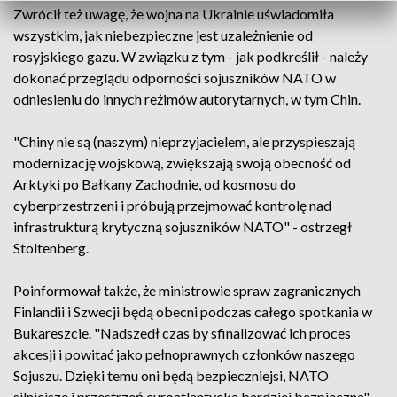
Zwrócił też uwagę, że wojna na Ukrainie uświadomiła
wszystkim, jak niebezpieczne jest uzależnienie od
rosyjskiego gazu. W związku z tym - jak podkreślił - należy
dokonać przeglądu odporności sojuszników NATO w
odniesieniu do innych reżimów autorytarnych, w tym Chin.
"Chiny nie są (naszym) nieprzyjacielem, ale przyspieszają
modernizację wojskową, zwiększają swoją obecność od
Arktyki po Bałkany Zachodnie, od kosmosu do
cyberprzestrzeni i próbują przejmować kontrolę nad
infrastrukturą krytyczną sojuszników NATO" - ostrzegł
Stoltenberg.
Poinformował także, że ministrowie spraw zagranicznych
Finlandii i Szwecji będą obecni podczas całego spotkania w
Bukareszcie. "Nadszedł czas by sfinalizować ich proces
akcesji i powitać jako pełnoprawnych członków naszego
Sojuszu. Dzięki temu oni będą bezpieczniejsi, NATO
silniejsze i przestrzeń euroatlantycka bardziej bezpieczna" -