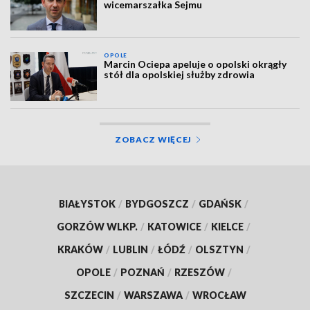
wicemarszałka Sejmu
OPOLE
Marcin Ociepa apeluje o opolski okrągły
stół dla opolskiej służby zdrowia
ZOBACZ WIĘCEJ
BIAŁYSTOK
/
BYDGOSZCZ
/
GDAŃSK
/
GORZÓW WLKP.
/
KATOWICE
/
KIELCE
/
KRAKÓW
/
LUBLIN
/
ŁÓDŹ
/
OLSZTYN
/
OPOLE
/
POZNAŃ
/
RZESZÓW
/
SZCZECIN
/
WARSZAWA
/
WROCŁAW