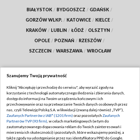
BIAŁYSTOK
/
BYDGOSZCZ
/
GDAŃSK
/
GORZÓW WLKP.
/
KATOWICE
/
KIELCE
/
KRAKÓW
/
LUBLIN
/
ŁÓDŹ
/
OLSZTYN
/
OPOLE
/
POZNAŃ
/
RZESZÓW
/
SZCZECIN
/
WARSZAWA
/
WROCŁAW
Szanujemy Twoją prywatność
Dołącz do nas:
Kliknij "Akceptuję i przechodzę do serwisu", aby wyrazić zgody na
korzystanie z technologii automatycznego śledzenia i zbierania danych,
TVP
dostęp do informacji na Twoim urządzeniu końcowym i ich
Abonament TVP
przechowywanie oraz na przetwarzanie Twoich danych osobowych przez
Regulamin TVP
nas, czyli Telewizję Polską S.A. w likwidacji (zwaną dalej również „TVP”),
Emisja w TVP
Polityka prywatności
Zaufanych Partnerów z IAB* (1201 firm)
oraz pozostałych
Zaufanych
Partnerów TVP (93 firm)
, w celach marketingowych (w tym do
Centrum informacji TVP
Moje zgody
zautomatyzowanego dopasowania reklam do Twoich zainteresowań i
mierzenia ich skuteczności) i pozostałych, które wskazujemy poniżej, a
Naziemna Telewizja Cyfrowa
Pomoc
także zgody na udostępnianie przez nas identyfikatora PPID do Google.