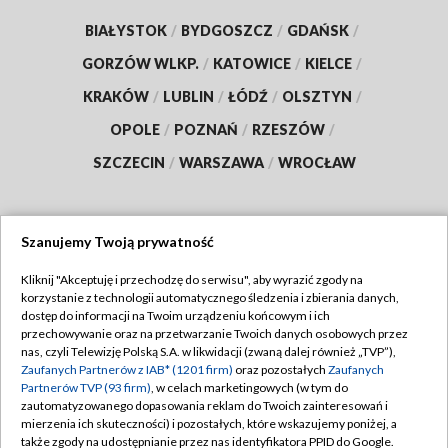
BIAŁYSTOK
/
BYDGOSZCZ
/
GDAŃSK
/
GORZÓW WLKP.
/
KATOWICE
/
KIELCE
/
KRAKÓW
/
LUBLIN
/
ŁÓDŹ
/
OLSZTYN
/
OPOLE
/
POZNAŃ
/
RZESZÓW
/
SZCZECIN
/
WARSZAWA
/
WROCŁAW
Szanujemy Twoją prywatność
Dołącz do nas:
Kliknij "Akceptuję i przechodzę do serwisu", aby wyrazić zgody na
korzystanie z technologii automatycznego śledzenia i zbierania danych,
TVP
dostęp do informacji na Twoim urządzeniu końcowym i ich
Abonament TVP
przechowywanie oraz na przetwarzanie Twoich danych osobowych przez
Regulamin TVP
nas, czyli Telewizję Polską S.A. w likwidacji (zwaną dalej również „TVP”),
Emisja w TVP
Polityka prywatności
Zaufanych Partnerów z IAB* (1201 firm)
oraz pozostałych
Zaufanych
Partnerów TVP (93 firm)
, w celach marketingowych (w tym do
Centrum informacji TVP
Moje zgody
zautomatyzowanego dopasowania reklam do Twoich zainteresowań i
mierzenia ich skuteczności) i pozostałych, które wskazujemy poniżej, a
Naziemna Telewizja Cyfrowa
Pomoc
także zgody na udostępnianie przez nas identyfikatora PPID do Google.