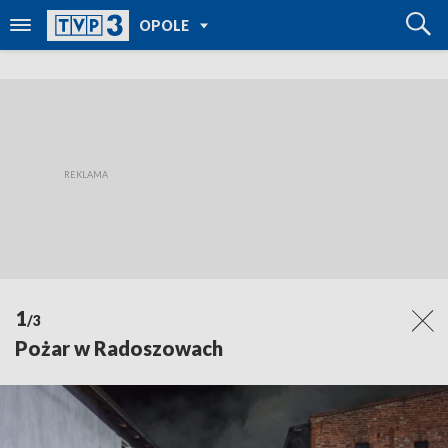
POWRÓT DO
OPOLE
TVP REGIONY
1
/3
Pożar w Radoszowach