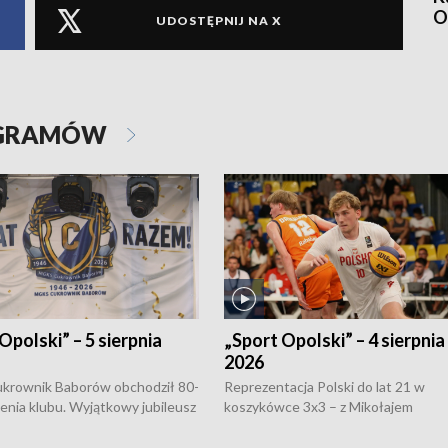
O
UDOSTĘPNIJ NA X
OGRAMÓW
Opolski” – 5 sierpnia
„Sport Opolski” – 4 sierpnia
2026
rownik Baborów obchodził 80-
Reprezentacja Polski do lat 21 w
nienia klubu. Wyjątkowy jubileusz
koszykówce 3x3 – z Mikołajem
 na sportowo. W programie
Kowalczykiem z opolskiego AZS-u 
 turnieju eliminacyjnym
składzie - wygrała dwa z trzech tur