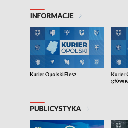
Juniorów Młodszych w kolarstwie
Otwartyc
torowym.
plażowej
INFORMACJE
meczu Ko
Kurier Opolski Flesz
Kurier 
główn
PUBLICYSTYKA