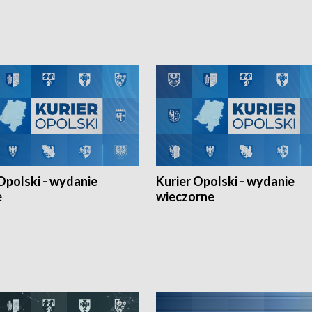
h Mistrzostw w siatkówce
w ramach Ligi Narodów. Rywalizacja
 amatorów w Opolu oraz o
odbyła się w węgierskim Szolnok.
lejarza Opole. Zapraszamy!
Opolski - wydanie
Kurier Opolski - wydanie
e
wieczorne