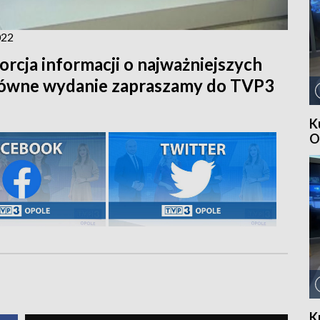
022
orcja informacji o najważniejszych
główne wydanie zapraszamy do TVP3
K
O
K