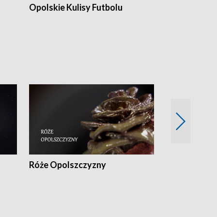
Opolskie Kulisy Futbolu
Złote chwile
sportu
Róże Opolszczyzny
Czas report