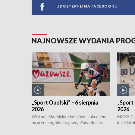
UDOSTĘPNIJ NA FACEBOOKU
NAJNOWSZE WYDANIA PR
„Sport Opolski” – 6 sierpnia
„Sport 
2026
2026
Wiktoria Madejska z kolejnym sukcesem
MGKS Cuk
na arenie ogólnokrajowej. Zawodniczka
lecie ist
Klubu Kolarskiego Ziemia Brzeska
odbył się
została podwójna Mistrzynią Polski
również o