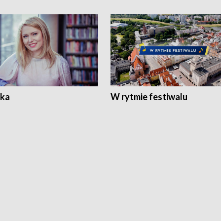
ka
W rytmie festiwalu