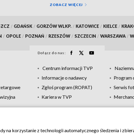
ZOBACZ WIĘCEJ
SZCZ
/
GDAŃSK
/
GORZÓW WLKP.
/
KATOWICE
/
KIELCE
/
KRA
N
/
OPOLE
/
POZNAŃ
/
RZESZÓW
/
SZCZECIN
/
WARSZAWA
/
W
Dołącz do nas:
Centrum informacji TVP
Naziemna
Informacje o nadawcy
Program d
zetargowe
Zgłoś program (ROPAT)
Serwis fo
wizyjna
Kariera w TVP
Merchandi
Polityka prywatności
Moje zgody
Pomoc
Biuro re
ody na korzystanie z technologii automatycznego śledzenia i zbie