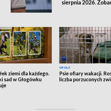
sierpnia 2026. Zob
OPOLE
ek ziemi dla każdego.
Psie ofiary wakacji. Ro
ki sad w Głogówku
liczba porzuconych zwi
uje