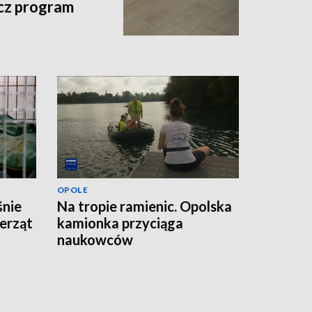
acz program
OPOLE
śnie
Na tropie ramienic. Opolska
erząt
kamionka przyciąga
naukowców