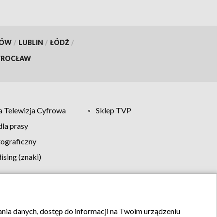
KÓW
/
LUBLIN
/
ŁÓDŹ
/
ROCŁAW
 Telewizja Cyfrowa
Sklep TVP
la prasy
tograficzny
sing (znaki)
klamy
Kontakt
rania danych, dostęp do informacji na Twoim urządzeniu