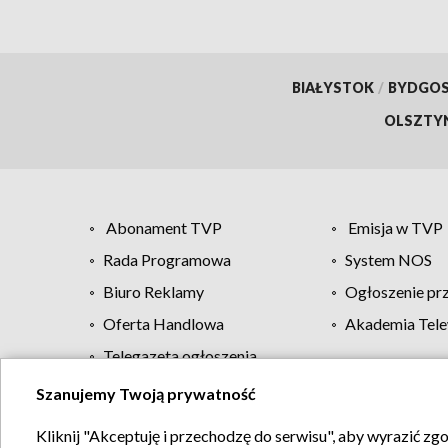
BIAŁYSTOK
/
BYDGO
OLSZTY
Abonament TVP
Emisja w TVP
Rada Programowa
System NOS
Biuro Reklamy
Ogłoszenie pr
Oferta Handlowa
Akademia Tele
Telegazeta ogłoszenia
Szanujemy Twoją prywatność
Regulamin TVP
Kliknij "Akceptuję i przechodzę do serwisu", aby wyrazić zg