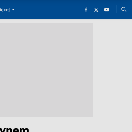
ęcej
zynem