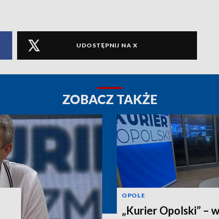
UDOSTĘPNIJ NA X
ZOBACZ TAKŻE
OPOLE
„Kurier Opolski” – 