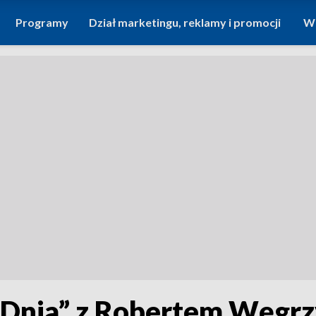
Programy
Dział marketingu, reklamy i promocji
Wi
Dnia” z Robertem Węgr