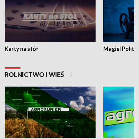
Karty na stół
Magiel Polity
ROLNICTWO I WIEŚ