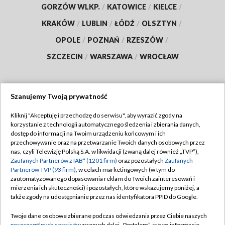
GORZÓW WLKP.
/
KATOWICE
/
KIELCE
/
KRAKÓW
/
LUBLIN
/
ŁÓDŹ
/
OLSZTYN
/
OPOLE
/
POZNAŃ
/
RZESZÓW
/
SZCZECIN
/
WARSZAWA
/
WROCŁAW
Szanujemy Twoją prywatność
Dołącz do nas:
Kliknij "Akceptuję i przechodzę do serwisu", aby wyrazić zgody na
korzystanie z technologii automatycznego śledzenia i zbierania danych,
TVP
dostęp do informacji na Twoim urządzeniu końcowym i ich
Abonament TVP
przechowywanie oraz na przetwarzanie Twoich danych osobowych przez
Regulamin TVP
nas, czyli Telewizję Polską S.A. w likwidacji (zwaną dalej również „TVP”),
Emisja w TVP
Zaufanych Partnerów z IAB* (1201 firm)
oraz pozostałych
Zaufanych
Polityka prywatności
Partnerów TVP (93 firm)
, w celach marketingowych (w tym do
Centrum informacji TVP
Moje zgody
zautomatyzowanego dopasowania reklam do Twoich zainteresowań i
mierzenia ich skuteczności) i pozostałych, które wskazujemy poniżej, a
Naziemna Telewizja Cyfrowa
Pomoc
także zgody na udostępnianie przez nas identyfikatora PPID do Google.
Sklep TVP
Biuro reklamy
Twoje dane osobowe zbierane podczas odwiedzania przez Ciebie naszych
Rada Programowa
poszczególnych serwisów
zwanych dalej „Portalem”, w tym informacje