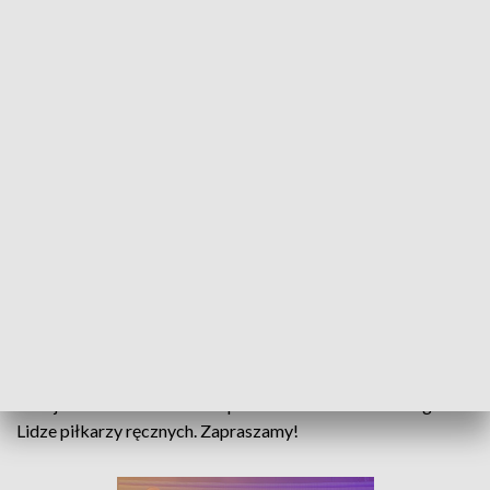
Sport Opolski - 22 listopada 2022
Nie zatrzymują się zapaśnicy Orła Namysłów. Na
mistrzostwach Polski młodzików namysłowianie
wywalczyli kolejne trzy medale oraz drugie miejsce
w klasyfikacji drużynowej.
W serwisie również raport z wydarzeń mundialowych oraz
relacja z meczu OSiR-u Komprachcice z Orlikiem Brzeg w II
Lidze piłkarzy ręcznych. Zapraszamy!