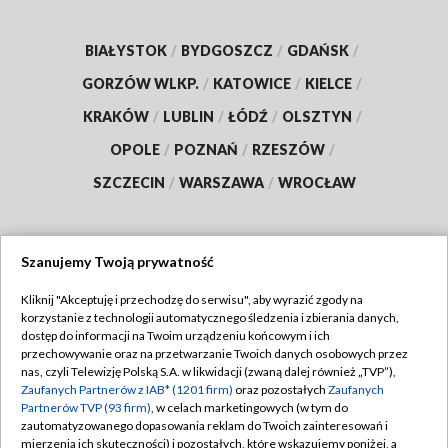
BIAŁYSTOK
/
BYDGOSZCZ
/
GDAŃSK
/
GORZÓW WLKP.
/
KATOWICE
/
KIELCE
/
KRAKÓW
/
LUBLIN
/
ŁÓDŹ
/
OLSZTYN
/
OPOLE
/
POZNAŃ
/
RZESZÓW
/
SZCZECIN
/
WARSZAWA
/
WROCŁAW
Szanujemy Twoją prywatność
Dołącz do nas:
Kliknij "Akceptuję i przechodzę do serwisu", aby wyrazić zgody na
korzystanie z technologii automatycznego śledzenia i zbierania danych,
TVP
dostęp do informacji na Twoim urządzeniu końcowym i ich
Abonament TVP
przechowywanie oraz na przetwarzanie Twoich danych osobowych przez
Regulamin TVP
nas, czyli Telewizję Polską S.A. w likwidacji (zwaną dalej również „TVP”),
Emisja w TVP
Zaufanych Partnerów z IAB* (1201 firm)
oraz pozostałych
Zaufanych
Polityka prywatności
Partnerów TVP (93 firm)
, w celach marketingowych (w tym do
Centrum informacji TVP
Moje zgody
zautomatyzowanego dopasowania reklam do Twoich zainteresowań i
mierzenia ich skuteczności) i pozostałych, które wskazujemy poniżej, a