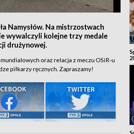
Orła Namysłów. Na mistrzostwach
e wywalczyli kolejne trzy medale
cji drużynowej.
S
2
 mundialowych oraz relacja z meczu OSiR-u
dze piłkarzy ręcznych. Zapraszamy!
S