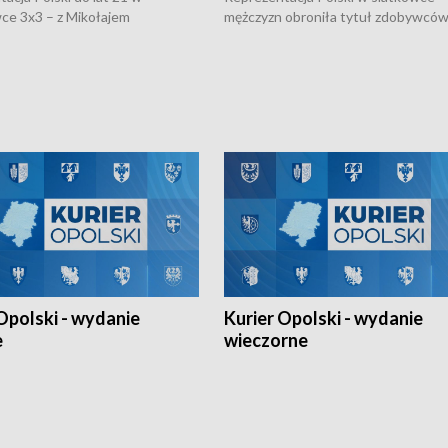
ce 3x3 – z Mikołajem
mężczyzn obroniła tytuł zdobywców 
kiem z opolskiego AZS-u w
Narodów. W finale pokonali Amery
- wygrała dwa z trzech turniejów
po tie-breaku. W meczu nie zabrakł
Ligi Narodów. Rywalizacja
opolskich wątków.
ę w węgierskim Szolnok.
Opolski - wydanie
Kurier Opolski - wydanie
e
wieczorne