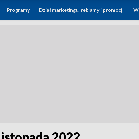
Programy
Dział marketingu, reklamy i promocji
Wi
 listopada 2022