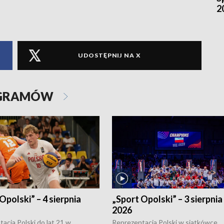
2
UDOSTĘPNIJ NA X
OGRAMÓW
Opolski” – 4 sierpnia
„Sport Opolski” – 3 sierpnia
2026
acja Polski do lat 21 w
Reprezentacja Polski w siatkówce