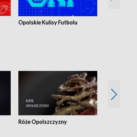
Opolskie Kulisy Futbolu
Złote chwile
sportu
Róże Opolszczyzny
Czas report