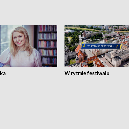
ka
W rytmie festiwalu