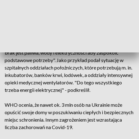
WHO udokumentowała od początku wojny 703 rosyjskie
ataki na placówki ochrony zdrowia, takie jak szpitale i
przychodnie. Dr Hans Henri Kluge, dyrektor regionalny
Światowej Organizacji Zdrowia na Europę powiedział, że
rosyjskie ataki spowodowały, że setki szpitali i placówek
ochrony zdrowia "nie są w pełni zdolne do funkcjonowania,
brak jest paliwa, wody i elektryczności aby zaspokoić
podstawowe potrzeby". Jako przykład podał sytuację w
szpitalnych oddziałach położniczych, które potrzebują m. in.
inkubatorów, banków krwi, lodówek, a oddziały intensywnej
opieki medycznej wentylatorów. "Do tego wszystkiego
trzeba energii elektrycznej" - podkreślił.
WHO ocenia, że nawet ok. 3 mln osób na Ukrainie może
opuścić swoje domy w poszukiwaniu ciepłych i bezpiecznych
miejsc schronienia. Innym zagrożeniem jest wzrastająca
liczba zachorowań na Covid-19.