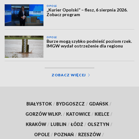
OPOLE
„Kurier Opolski” – flesz, 6 sierpnia 2026.
Zobacz program
OPOLE
Burze mogą szybko podnieść poziom rzek.
IMGW wydał ostrzeżenie dla regionu
ZOBACZ WIĘCEJ
BIAŁYSTOK
/
BYDGOSZCZ
/
GDAŃSK
/
GORZÓW WLKP.
/
KATOWICE
/
KIELCE
/
KRAKÓW
/
LUBLIN
/
ŁÓDŹ
/
OLSZTYN
/
OPOLE
/
POZNAŃ
/
RZESZÓW
/