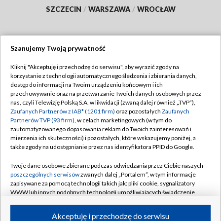
SZCZECIN
/
WARSZAWA
/
WROCŁAW
Szanujemy Twoją prywatność
Dołącz do nas:
Kliknij "Akceptuję i przechodzę do serwisu", aby wyrazić zgody na
korzystanie z technologii automatycznego śledzenia i zbierania danych,
TVP
dostęp do informacji na Twoim urządzeniu końcowym i ich
Abonament TVP
przechowywanie oraz na przetwarzanie Twoich danych osobowych przez
Regulamin TVP
nas, czyli Telewizję Polską S.A. w likwidacji (zwaną dalej również „TVP”),
Emisja w TVP
Polityka prywatności
Zaufanych Partnerów z IAB* (1201 firm)
oraz pozostałych
Zaufanych
Partnerów TVP (93 firm)
, w celach marketingowych (w tym do
Centrum informacji TVP
Moje zgody
zautomatyzowanego dopasowania reklam do Twoich zainteresowań i
mierzenia ich skuteczności) i pozostałych, które wskazujemy poniżej, a
Naziemna Telewizja Cyfrowa
Pomoc
także zgody na udostępnianie przez nas identyfikatora PPID do Google.
Sklep TVP
Biuro reklamy
Twoje dane osobowe zbierane podczas odwiedzania przez Ciebie naszych
Rada Programowa
Kontakt
poszczególnych serwisów
zwanych dalej „Portalem”, w tym informacje
zapisywane za pomocą technologii takich jak: pliki cookie, sygnalizatory
System NOS
WWW lub innych podobnych technologii umożliwiających świadczenie
dopasowanych i bezpiecznych usług, personalizację treści oraz reklam,
Informacje o nadawcy
Kanały
udostępnianie funkcji mediów społecznościowych oraz analizowanie
Akceptuję i przechodzę do serwisu
ruchu w Internecie.
Program dla prasy