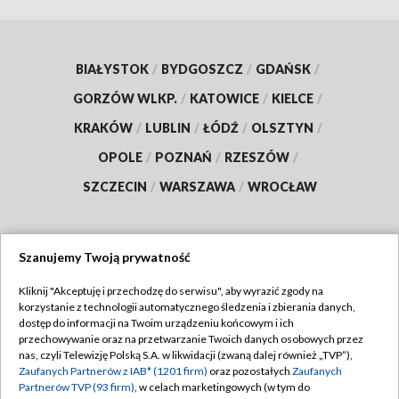
BIAŁYSTOK
/
BYDGOSZCZ
/
GDAŃSK
/
GORZÓW WLKP.
/
KATOWICE
/
KIELCE
/
KRAKÓW
/
LUBLIN
/
ŁÓDŹ
/
OLSZTYN
/
OPOLE
/
POZNAŃ
/
RZESZÓW
/
SZCZECIN
/
WARSZAWA
/
WROCŁAW
Szanujemy Twoją prywatność
Dołącz do nas:
Kliknij "Akceptuję i przechodzę do serwisu", aby wyrazić zgody na
korzystanie z technologii automatycznego śledzenia i zbierania danych,
TVP
dostęp do informacji na Twoim urządzeniu końcowym i ich
Abonament TVP
przechowywanie oraz na przetwarzanie Twoich danych osobowych przez
Regulamin TVP
nas, czyli Telewizję Polską S.A. w likwidacji (zwaną dalej również „TVP”),
Emisja w TVP
Zaufanych Partnerów z IAB* (1201 firm)
oraz pozostałych
Zaufanych
Polityka prywatności
Partnerów TVP (93 firm)
, w celach marketingowych (w tym do
Centrum informacji TVP