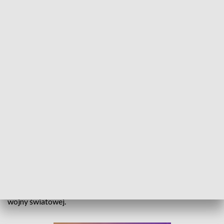
Niełatwe losy Polonii. Wystawa zorganizowana przez IPN
1 maja 1924 roku w Opolu- Grudzicach powstała Polska
Szkoła Mniejszościowa. Dziś, w tamtejszej szkole
podstawowej otwarta została wystawa "Jesteśmy Polakami.
Związek Polaków w Niemczech", organizowana przez
Instytut Pamięci Narodowej, pokazująca dzieje organizacji w
dwudziestoleciu międzywojennym oraz podczas drugiej
wojny światowej.