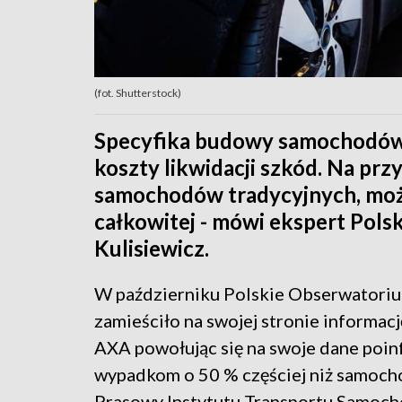
(fot. Shutterstock)
Specyfika budowy samochodów
koszty likwidacji szkód. Na prz
samochodów tradycyjnych, moż
całkowitej - mówi ekspert Pols
Kulisiewicz.
W październiku Polskie Obserwatori
zamieściło na swojej stronie informacj
AXA powołując się na swoje dane poinf
wypadkom o 50 % częściej niż samoc
Prasowy Instytutu Transportu Samoch