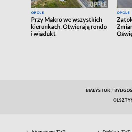
OPOLE
OPOLE
Przy Makro we wszystkich
Zatok
kierunkach. Otwierają rondo
Zmian
i wiadukt
Oświę
Opol
BIAŁYSTOK
/
BYDGO
OLSZTY
Abonament TVP
Emisja w TVP