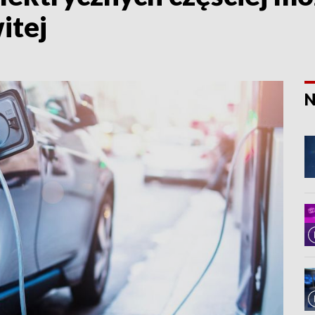
itej
N