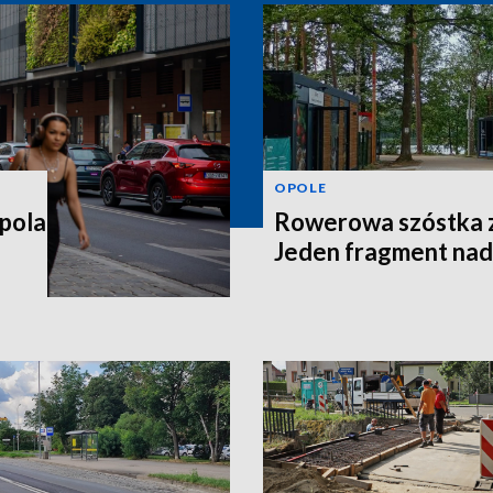
OPOLE
pola
Rowerowa szóstka z
Jeden fragment nad