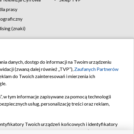
la prasy
tograficzny
sing (znaki)
klamy
Kontakt
rania danych, dostęp do informacji na Twoim urządzeniu
idacji (zwaną dalej również „TVP”),
Zaufanych Partnerów
klam do Twoich zainteresowań i mierzenia ich
gle.
”, w tym informacje zapisywane za pomocą technologii
zpiecznych usług, personalizację treści oraz reklam,
identyfikatory Twoich urządzeń końcowych i identyfikatory
P,
Zaufanych Partnerów z IAB
oraz pozostałych
Zaufanych