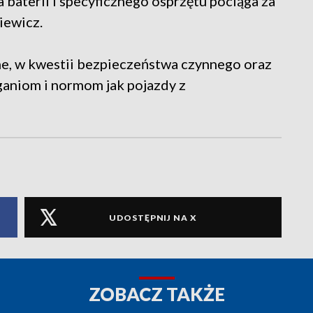
baterii i specyficznego osprzętu pociąga za
iewicz.
ne, w kwestii bezpieczeństwa czynnego oraz
aniom i normom jak pojazdy z
UDOSTĘPNIJ NA X
ZOBACZ TAKŻE