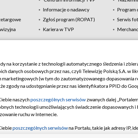
Informacje o nadawcy
Program d
zetargowe
Zgłoś program (ROPAT)
Serwis fo
wizyjna
Kariera w TVP
Merchandi
Polityka prywatności
Moje zgody
Pomoc
Biuro re
ody na korzystanie z technologii automatycznego śledzenia i zbie
 danych osobowych przez nas, czyli Telewizję Polską S.A. w likw
ch marketingowych (w tym do zautomatyzowanego dopasowania re
akże zgody na udostępnianie przez nas identyfikatora PPID do Goo
Ciebie naszych
poszczególnych serwisów
zwanych dalej „Portalem
obnych technologii umożliwiających świadczenie dopasowanych i be
zowanie ruchu w Internecie.
Ciebie
poszczególnych serwisów
na Portalu, takie jak adresy IP, 
sach Portalu czy historia odwiedzin będą przetwarzane przez TV