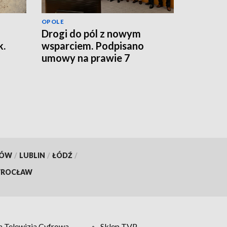
OPOLE
Drogi do pól z nowym
k.
wsparciem. Podpisano
umowy na prawie 7
kilometrów tras
KÓW
/
LUBLIN
/
ŁÓDŹ
/
ROCŁAW
 Telewizja Cyfrowa
Sklep TVP