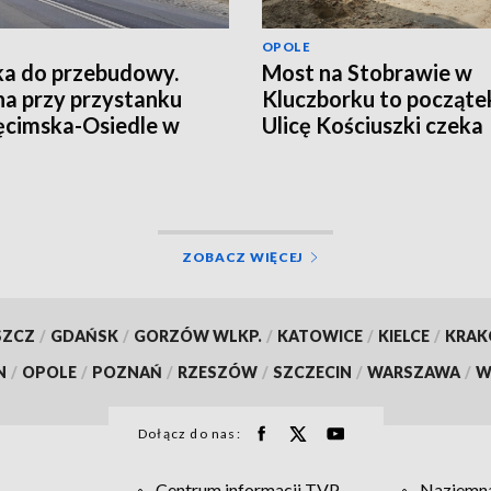
OPOLE
a do przebudowy.
Most na Stobrawie w
a przy przystanku
Kluczborku to począte
cimska-Osiedle w
Ulicę Kościuszki czeka
u
większa przebudowa
ZOBACZ WIĘCEJ
SZCZ
/
GDAŃSK
/
GORZÓW WLKP.
/
KATOWICE
/
KIELCE
/
KRA
N
/
OPOLE
/
POZNAŃ
/
RZESZÓW
/
SZCZECIN
/
WARSZAWA
/
W
Dołącz do nas:
Centrum informacji TVP
Naziemna