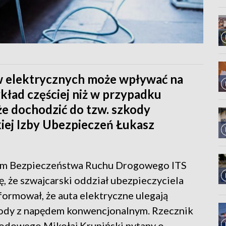
 elektrycznych może wpływać na
ykład częściej niż w przypadku
e dochodzić do tzw. szkody
kiej Izby Ubezpieczeń Łukasz
um Bezpieczeństwa Ruchu Drogowego ITS
ę, że szwajcarski oddział ubezpieczyciela
ormował, że auta elektryczne ulegają
hody z napędem konwencjonalnym. Rzecznik
odowego Mikołaj Krupiński pytany o