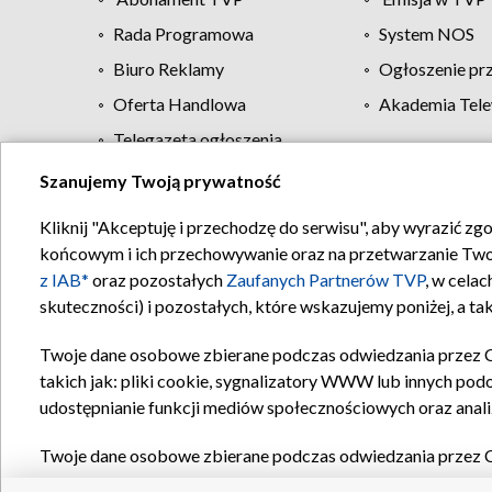
Rada Programowa
System NOS
Biuro Reklamy
Ogłoszenie pr
Oferta Handlowa
Akademia Tele
Telegazeta ogłoszenia
Szanujemy Twoją prywatność
Regulamin TVP
Kliknij "Akceptuję i przechodzę do serwisu", aby wyrazić zg
końcowym i ich przechowywanie oraz na przetwarzanie Twoich
z IAB*
oraz pozostałych
Zaufanych Partnerów TVP
, w cela
skuteczności) i pozostałych, które wskazujemy poniżej, a t
Twoje dane osobowe zbierane podczas odwiedzania przez 
takich jak: pliki cookie, sygnalizatory WWW lub innych pod
udostępnianie funkcji mediów społecznościowych oraz anali
Twoje dane osobowe zbierane podczas odwiedzania przez 
plików cookie, informacje o Twoich wyszukiwaniach w serwi