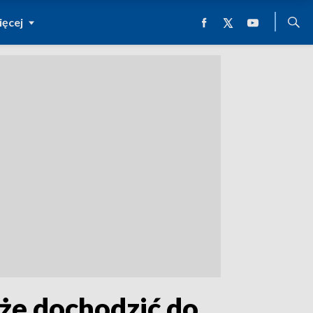
ęcej
że dochodzić do