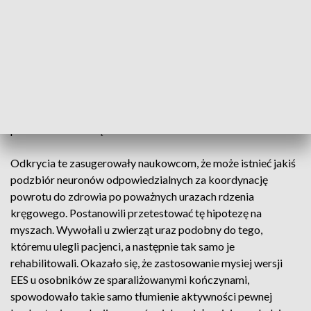
w dół. W trakcie leczenia zespół mapował aktywność
komórek nerwowych u każdej z badanych osób.
Zaobserwowano, że wraz z poprawiającym się stanem
aparatu ruchu i odzyskiwaniem zdolności chodzenia poziom
aktywności nerwów w pobliżu miejsca urazu malał. Nie było
to jednak zaskoczeniem dla zespołu badawczego, ponieważ -
jak wyjaśniają - taka sama sytuacja zachodzi w mózgu
podczas uczenia się.
Odkrycia te zasugerowały naukowcom, że może istnieć jakiś
podzbiór neuronów odpowiedzialnych za koordynację
powrotu do zdrowia po poważnych urazach rdzenia
kręgowego. Postanowili przetestować tę hipotezę na
myszach. Wywołali u zwierząt uraz podobny do tego,
któremu ulegli pacjenci, a następnie tak samo je
rehabilitowali. Okazało się, że zastosowanie mysiej wersji
EES u osobników ze sparaliżowanymi kończynami,
spowodowało takie samo tłumienie aktywności pewnej