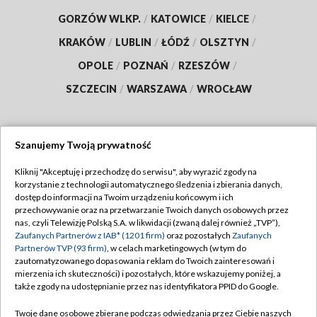
GORZÓW WLKP.
/
KATOWICE
/
KIELCE
/
KRAKÓW
/
LUBLIN
/
ŁÓDŹ
/
OLSZTYN
/
OPOLE
/
POZNAŃ
/
RZESZÓW
/
SZCZECIN
/
WARSZAWA
/
WROCŁAW
Szanujemy Twoją prywatność
Dołącz do nas:
Kliknij "Akceptuję i przechodzę do serwisu", aby wyrazić zgody na
korzystanie z technologii automatycznego śledzenia i zbierania danych,
TVP
dostęp do informacji na Twoim urządzeniu końcowym i ich
Abonament TVP
przechowywanie oraz na przetwarzanie Twoich danych osobowych przez
Regulamin TVP
nas, czyli Telewizję Polską S.A. w likwidacji (zwaną dalej również „TVP”),
Emisja w TVP
Polityka prywatności
Zaufanych Partnerów z IAB* (1201 firm)
oraz pozostałych
Zaufanych
Partnerów TVP (93 firm)
, w celach marketingowych (w tym do
Centrum informacji TVP
Moje zgody
zautomatyzowanego dopasowania reklam do Twoich zainteresowań i
mierzenia ich skuteczności) i pozostałych, które wskazujemy poniżej, a
Naziemna Telewizja Cyfrowa
Pomoc
także zgody na udostępnianie przez nas identyfikatora PPID do Google.
Sklep TVP
Biuro reklamy
Twoje dane osobowe zbierane podczas odwiedzania przez Ciebie naszych