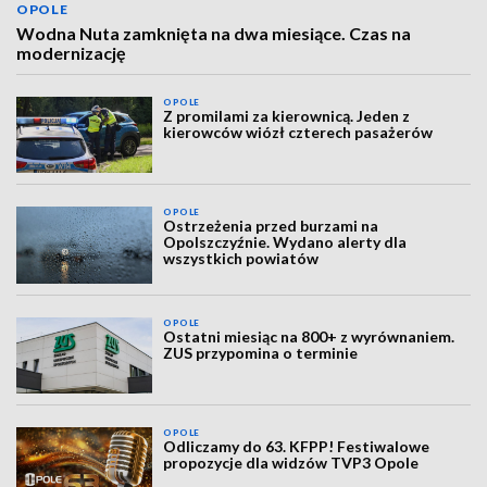
OPOLE
Wodna Nuta zamknięta na dwa miesiące. Czas na
modernizację
OPOLE
Z promilami za kierownicą. Jeden z
kierowców wiózł czterech pasażerów
OPOLE
Ostrzeżenia przed burzami na
Opolszczyźnie. Wydano alerty dla
wszystkich powiatów
OPOLE
Ostatni miesiąc na 800+ z wyrównaniem.
ZUS przypomina o terminie
OPOLE
Odliczamy do 63. KFPP! Festiwalowe
propozycje dla widzów TVP3 Opole