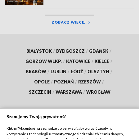
ZOBACZ WIĘCEJ
BIAŁYSTOK
/
BYDGOSZCZ
/
GDAŃSK
/
GORZÓW WLKP.
/
KATOWICE
/
KIELCE
/
KRAKÓW
/
LUBLIN
/
ŁÓDŹ
/
OLSZTYN
/
OPOLE
/
POZNAŃ
/
RZESZÓW
/
SZCZECIN
/
WARSZAWA
/
WROCŁAW
Szanujemy Twoją prywatność
Dołącz do nas:
Kliknij "Akceptuję i przechodzę do serwisu", aby wyrazić zgody na
korzystanie z technologii automatycznego śledzenia i zbierania danych,
TVP