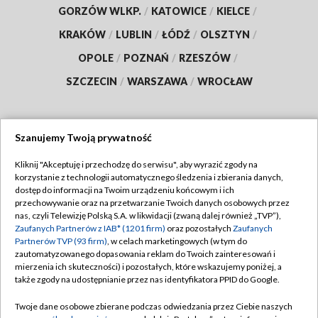
GORZÓW WLKP.
/
KATOWICE
/
KIELCE
/
KRAKÓW
/
LUBLIN
/
ŁÓDŹ
/
OLSZTYN
/
OPOLE
/
POZNAŃ
/
RZESZÓW
/
SZCZECIN
/
WARSZAWA
/
WROCŁAW
Szanujemy Twoją prywatność
Dołącz do nas:
Kliknij "Akceptuję i przechodzę do serwisu", aby wyrazić zgody na
korzystanie z technologii automatycznego śledzenia i zbierania danych,
TVP
dostęp do informacji na Twoim urządzeniu końcowym i ich
Abonament TVP
przechowywanie oraz na przetwarzanie Twoich danych osobowych przez
Regulamin TVP
nas, czyli Telewizję Polską S.A. w likwidacji (zwaną dalej również „TVP”),
Emisja w TVP
Zaufanych Partnerów z IAB* (1201 firm)
oraz pozostałych
Zaufanych
Polityka prywatności
Partnerów TVP (93 firm)
, w celach marketingowych (w tym do
Centrum informacji TVP
Moje zgody
zautomatyzowanego dopasowania reklam do Twoich zainteresowań i
mierzenia ich skuteczności) i pozostałych, które wskazujemy poniżej, a
Naziemna Telewizja Cyfrowa
Pomoc
także zgody na udostępnianie przez nas identyfikatora PPID do Google.
Sklep TVP
Biuro reklamy
Twoje dane osobowe zbierane podczas odwiedzania przez Ciebie naszych
Rada Programowa