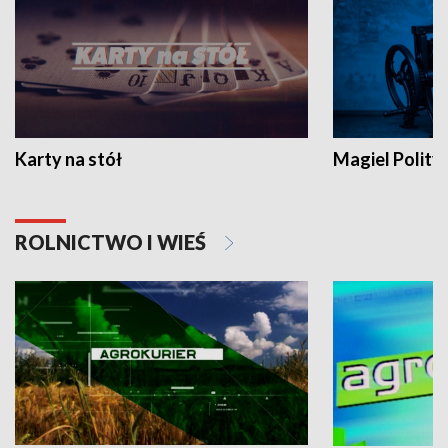
Karty na stół
Magiel Polity
ROLNICTWO I WIEŚ