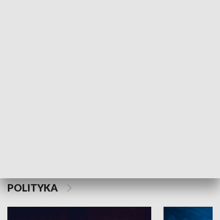
MNIEJSZOŚCI
Schlesien Journal
POLITYKA