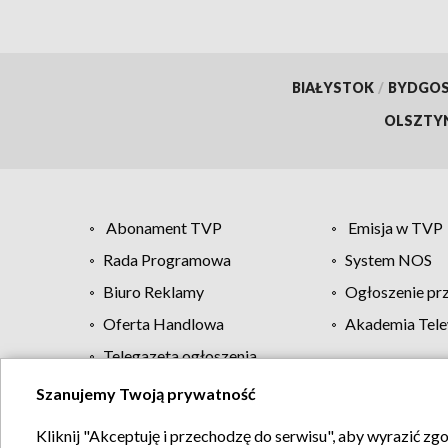
BIAŁYSTOK
/
BYDGO
OLSZTY
Abonament TVP
Emisja w TVP
Rada Programowa
System NOS
Biuro Reklamy
Ogłoszenie pr
Oferta Handlowa
Akademia Tele
Telegazeta ogłoszenia
Szanujemy Twoją prywatność
Regulamin TVP
Kliknij "Akceptuję i przechodzę do serwisu", aby wyrazić zg