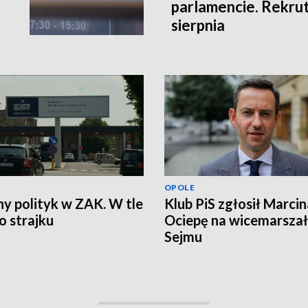
parlamencie. Rekrut
sierpnia
OPOLE
ny polityk w ZAK. W tle
Klub PiS zgłosił Marcin
 strajku
Ociepę na wicemarsza
Sejmu