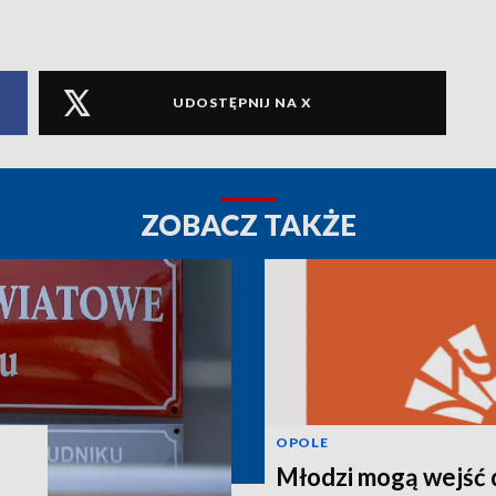
UDOSTĘPNIJ NA X
ZOBACZ TAKŻE
OPOLE
Młodzi mogą wejść 