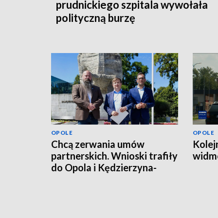
prudnickiego szpitala wywołała
polityczną burzę
OPOLE
OPOLE
Chcą zerwania umów
Kolej
partnerskich. Wnioski trafiły
widmo
do Opola i Kędzierzyna-
Koźla