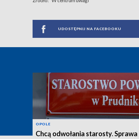
Źródło:
W centrum uwagi
UDOSTĘPNIJ NA FACEBOOKU
OPOLE
Chcą odwołania starosty. Sprawa