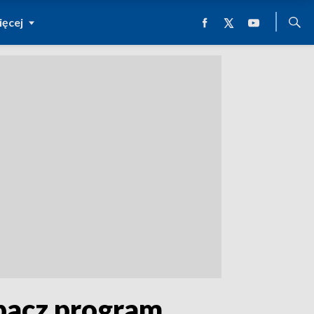
ęcej
obacz program