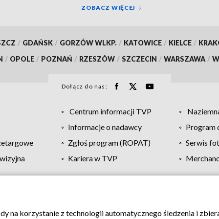
ZOBACZ WIĘCEJ
SZCZ
/
GDAŃSK
/
GORZÓW WLKP.
/
KATOWICE
/
KIELCE
/
KRA
N
/
OPOLE
/
POZNAŃ
/
RZESZÓW
/
SZCZECIN
/
WARSZAWA
/
W
Dołącz do nas:
Centrum informacji TVP
Naziemna
Informacje o nadawcy
Program d
zetargowe
Zgłoś program (ROPAT)
Serwis fo
wizyjna
Kariera w TVP
Merchandi
Polityka prywatności
Moje zgody
Pomoc
Biuro re
ody na korzystanie z technologii automatycznego śledzenia i zbie