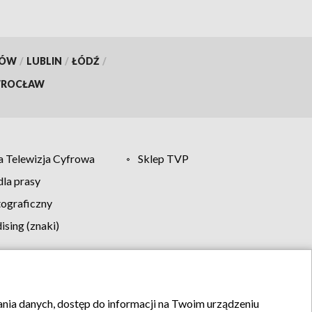
KÓW
/
LUBLIN
/
ŁÓDŹ
/
ROCŁAW
 Telewizja Cyfrowa
Sklep TVP
la prasy
tograficzny
sing (znaki)
klamy
Kontakt
rania danych, dostęp do informacji na Twoim urządzeniu