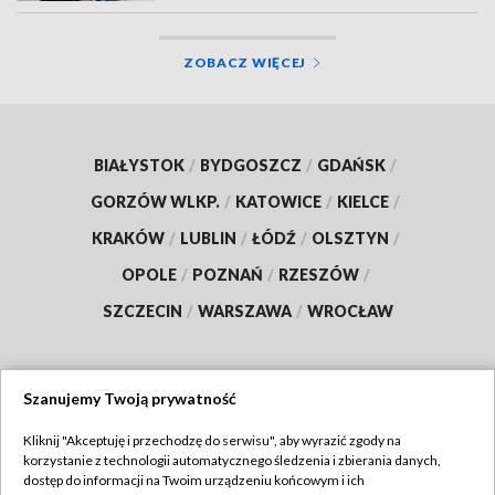
ZOBACZ WIĘCEJ
BIAŁYSTOK
/
BYDGOSZCZ
/
GDAŃSK
/
GORZÓW WLKP.
/
KATOWICE
/
KIELCE
/
KRAKÓW
/
LUBLIN
/
ŁÓDŹ
/
OLSZTYN
/
OPOLE
/
POZNAŃ
/
RZESZÓW
/
SZCZECIN
/
WARSZAWA
/
WROCŁAW
Szanujemy Twoją prywatność
Dołącz do nas:
Kliknij "Akceptuję i przechodzę do serwisu", aby wyrazić zgody na
korzystanie z technologii automatycznego śledzenia i zbierania danych,
TVP
dostęp do informacji na Twoim urządzeniu końcowym i ich