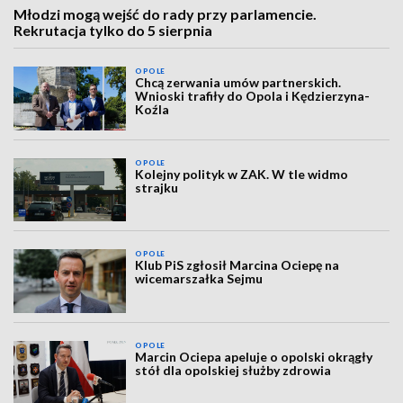
Młodzi mogą wejść do rady przy parlamencie.
Rekrutacja tylko do 5 sierpnia
OPOLE
Chcą zerwania umów partnerskich.
Wnioski trafiły do Opola i Kędzierzyna-
Koźla
OPOLE
Kolejny polityk w ZAK. W tle widmo
strajku
OPOLE
Klub PiS zgłosił Marcina Ociepę na
wicemarszałka Sejmu
OPOLE
Marcin Ociepa apeluje o opolski okrągły
stół dla opolskiej służby zdrowia