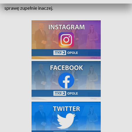
wobec burmistrza Jerzego Wrębiaka. Włodarz przedstawia
sprawę zupełnie inaczej.