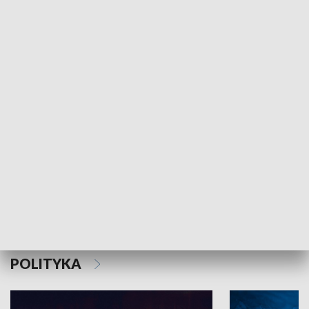
MNIEJSZOŚCI
Schlesien Journal
POLITYKA