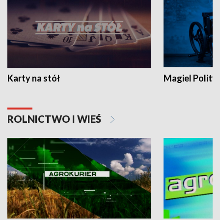
Karty na stół
Magiel Polity
ROLNICTWO I WIEŚ