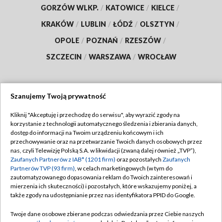
GORZÓW WLKP.
/
KATOWICE
/
KIELCE
/
KRAKÓW
/
LUBLIN
/
ŁÓDŹ
/
OLSZTYN
/
OPOLE
/
POZNAŃ
/
RZESZÓW
/
SZCZECIN
/
WARSZAWA
/
WROCŁAW
Szanujemy Twoją prywatność
Dołącz do nas:
Kliknij "Akceptuję i przechodzę do serwisu", aby wyrazić zgody na
korzystanie z technologii automatycznego śledzenia i zbierania danych,
TVP
dostęp do informacji na Twoim urządzeniu końcowym i ich
Abonament TVP
przechowywanie oraz na przetwarzanie Twoich danych osobowych przez
Regulamin TVP
nas, czyli Telewizję Polską S.A. w likwidacji (zwaną dalej również „TVP”),
Emisja w TVP
Zaufanych Partnerów z IAB* (1201 firm)
oraz pozostałych
Zaufanych
Polityka prywatności
Partnerów TVP (93 firm)
, w celach marketingowych (w tym do
Centrum informacji TVP
Moje zgody
zautomatyzowanego dopasowania reklam do Twoich zainteresowań i
mierzenia ich skuteczności) i pozostałych, które wskazujemy poniżej, a
Naziemna Telewizja Cyfrowa
Pomoc
także zgody na udostępnianie przez nas identyfikatora PPID do Google.
Sklep TVP
Biuro reklamy
Twoje dane osobowe zbierane podczas odwiedzania przez Ciebie naszych
Rada Programowa