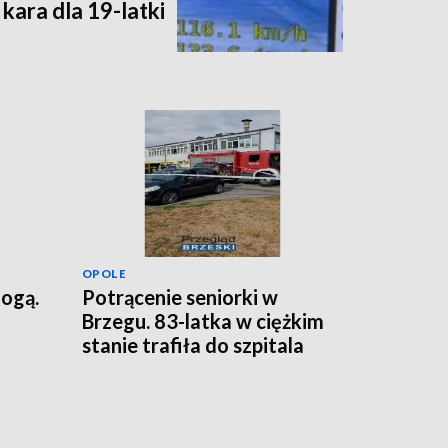
kara dla 19-latki
OPOLE
nogą.
Potrącenie seniorki w
Brzegu. 83-latka w ciężkim
stanie trafiła do szpitala
[FILM]