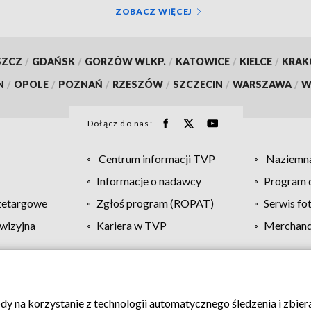
ZOBACZ WIĘCEJ
SZCZ
/
GDAŃSK
/
GORZÓW WLKP.
/
KATOWICE
/
KIELCE
/
KRA
N
/
OPOLE
/
POZNAŃ
/
RZESZÓW
/
SZCZECIN
/
WARSZAWA
/
W
Dołącz do nas:
Centrum informacji TVP
Naziemna
Informacje o nadawcy
Program d
zetargowe
Zgłoś program (ROPAT)
Serwis fo
wizyjna
Kariera w TVP
Merchandi
Polityka prywatności
Moje zgody
Pomoc
Biuro re
ody na korzystanie z technologii automatycznego śledzenia i zbie