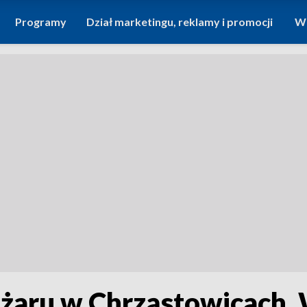
Programy
Dział marketingu, reklamy i promocji
Wi
ożaru w Chrząstowicach. 