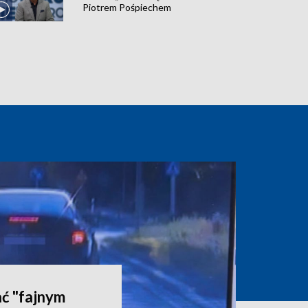
Piotrem Pośpiechem
ć "fajnym