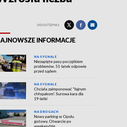
UDOSTĘPNIJ:
AJNOWSZE INFORMACJE
NA SYGNALE
Niezapięte pasy początkiem
problemów. 51-latek odpowie
przed sądem
NA SYGNALE
Chciała zaimponować "fajnym
chłopakom”. Surowa kara dla
19-latki
NA DROGACH
Nowy parking w Opolu
gotowy. Otwarcie po
weekendzie