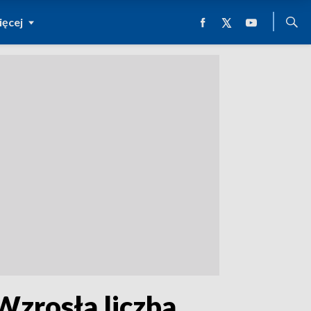
ęcej
Wzrosła liczba