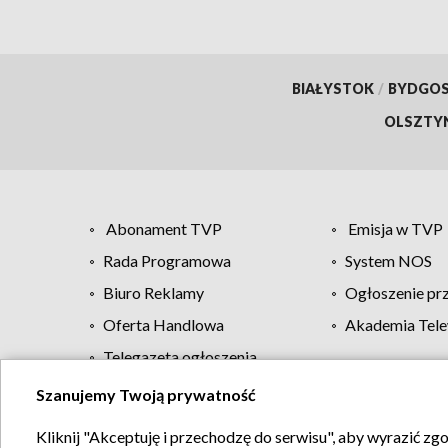
BIAŁYSTOK
/
BYDGO
OLSZTY
Abonament TVP
Emisja w TVP
Rada Programowa
System NOS
Biuro Reklamy
Ogłoszenie pr
Oferta Handlowa
Akademia Tele
Telegazeta ogłoszenia
Szanujemy Twoją prywatność
Regulamin TVP
Kliknij "Akceptuję i przechodzę do serwisu", aby wyrazić zg