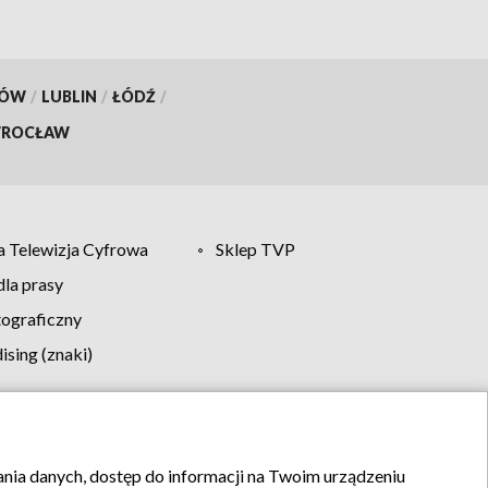
KÓW
/
LUBLIN
/
ŁÓDŹ
/
ROCŁAW
 Telewizja Cyfrowa
Sklep TVP
la prasy
tograficzny
sing (znaki)
klamy
Kontakt
rania danych, dostęp do informacji na Twoim urządzeniu