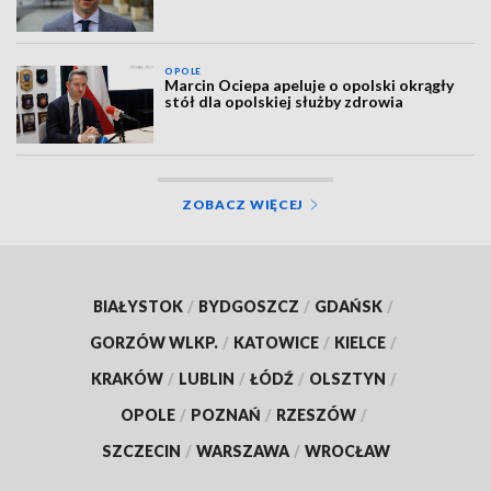
OPOLE
Marcin Ociepa apeluje o opolski okrągły
stół dla opolskiej służby zdrowia
ZOBACZ WIĘCEJ
BIAŁYSTOK
/
BYDGOSZCZ
/
GDAŃSK
/
GORZÓW WLKP.
/
KATOWICE
/
KIELCE
/
KRAKÓW
/
LUBLIN
/
ŁÓDŹ
/
OLSZTYN
/
OPOLE
/
POZNAŃ
/
RZESZÓW
/
SZCZECIN
/
WARSZAWA
/
WROCŁAW