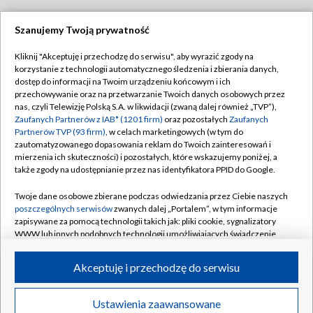
Szanujemy Twoją prywatność
Dołącz do nas:
Kliknij "Akceptuję i przechodzę do serwisu", aby wyrazić zgody na
korzystanie z technologii automatycznego śledzenia i zbierania danych,
TVP
dostęp do informacji na Twoim urządzeniu końcowym i ich
Abonament TVP
przechowywanie oraz na przetwarzanie Twoich danych osobowych przez
Regulamin TVP
nas, czyli Telewizję Polską S.A. w likwidacji (zwaną dalej również „TVP”),
Emisja w TVP
Polityka prywatności
Zaufanych Partnerów z IAB* (1201 firm)
oraz pozostałych
Zaufanych
Partnerów TVP (93 firm)
, w celach marketingowych (w tym do
Centrum informacji TVP
Moje zgody
zautomatyzowanego dopasowania reklam do Twoich zainteresowań i
mierzenia ich skuteczności) i pozostałych, które wskazujemy poniżej, a
Naziemna Telewizja Cyfrowa
Pomoc
także zgody na udostępnianie przez nas identyfikatora PPID do Google.
Sklep TVP
Biuro reklamy
Twoje dane osobowe zbierane podczas odwiedzania przez Ciebie naszych
Rada Programowa
Kontakt
poszczególnych serwisów
zwanych dalej „Portalem”, w tym informacje
zapisywane za pomocą technologii takich jak: pliki cookie, sygnalizatory
System NOS
WWW lub innych podobnych technologii umożliwiających świadczenie
dopasowanych i bezpiecznych usług, personalizację treści oraz reklam,
Informacje o nadawcy
Kanały
udostępnianie funkcji mediów społecznościowych oraz analizowanie
Akceptuję i przechodzę do serwisu
ruchu w Internecie.
Program dla prasy
©2026 Telewizja Polska S.A. w likwidacji
Biuro Reklamy
Twoje dane osobowe zbierane podczas odwiedzania przez Ciebie
Ustawienia zaawansowane
poszczególnych serwisów
na Portalu, takie jak adresy IP, identyfikatory