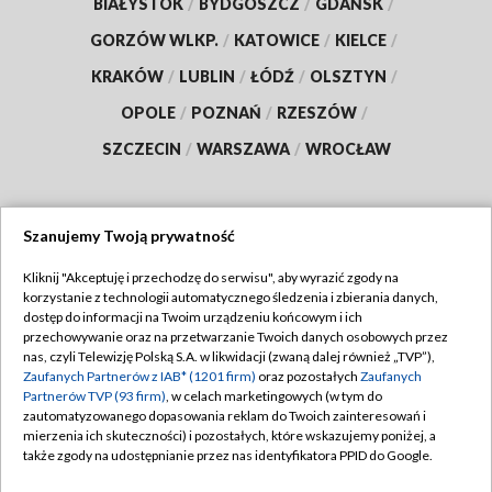
BIAŁYSTOK
/
BYDGOSZCZ
/
GDAŃSK
/
GORZÓW WLKP.
/
KATOWICE
/
KIELCE
/
KRAKÓW
/
LUBLIN
/
ŁÓDŹ
/
OLSZTYN
/
OPOLE
/
POZNAŃ
/
RZESZÓW
/
SZCZECIN
/
WARSZAWA
/
WROCŁAW
Szanujemy Twoją prywatność
Dołącz do nas:
Kliknij "Akceptuję i przechodzę do serwisu", aby wyrazić zgody na
korzystanie z technologii automatycznego śledzenia i zbierania danych,
TVP
dostęp do informacji na Twoim urządzeniu końcowym i ich
Abonament TVP
przechowywanie oraz na przetwarzanie Twoich danych osobowych przez
Regulamin TVP
nas, czyli Telewizję Polską S.A. w likwidacji (zwaną dalej również „TVP”),
Emisja w TVP
Zaufanych Partnerów z IAB* (1201 firm)
oraz pozostałych
Zaufanych
Polityka prywatności
Partnerów TVP (93 firm)
, w celach marketingowych (w tym do
Centrum informacji TVP
Moje zgody
zautomatyzowanego dopasowania reklam do Twoich zainteresowań i
mierzenia ich skuteczności) i pozostałych, które wskazujemy poniżej, a
Naziemna Telewizja Cyfrowa
Pomoc
także zgody na udostępnianie przez nas identyfikatora PPID do Google.
Sklep TVP
Biuro reklamy