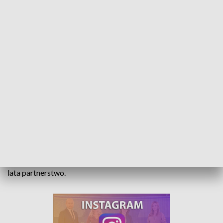
Sprzęt trafi z Prudnika na Ukrainę. To w ramach trwającego od lat partnerstwa
miast
Dziewięć agregatów oraz specjalne obuwie trafi z Prudnika
do ukraińskiej Nadwórnej. Oba miasta łączy trwające już 22
lata partnerstwo.