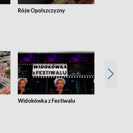
Róże Opolszczyzny
Czas report
Widokówka z Festiwalu
Strefa Kultu