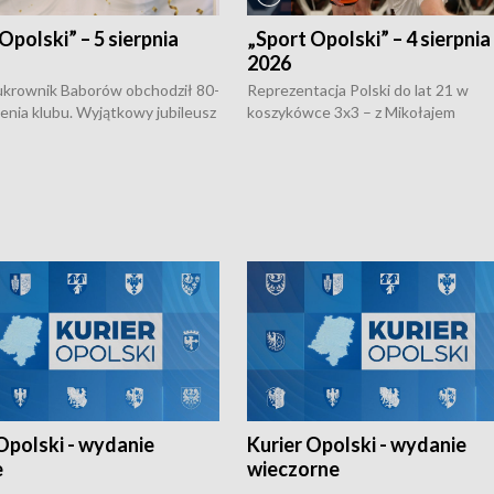
Opolski” – 5 sierpnia
„Sport Opolski” – 4 sierpnia
2026
rownik Baborów obchodził 80-
Reprezentacja Polski do lat 21 w
nienia klubu. Wyjątkowy jubileusz
koszykówce 3x3 – z Mikołajem
 na sportowo. W programie
Kowalczykiem z opolskiego AZS-u 
 turnieju eliminacyjnym
składzie - wygrała dwa z trzech tur
h Mistrzostw w siatkówce
w ramach Ligi Narodów. Rywalizacja
 amatorów w Opolu oraz o
odbyła się w węgierskim Szolnok.
lejarza Opole. Zapraszamy!
Opolski - wydanie
Kurier Opolski - wydanie
e
wieczorne