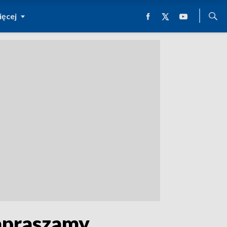
ęcej
Zapraszamy