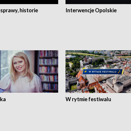
 sprawy, historie
Interwencje Opolskie
ka
W rytmie festiwalu