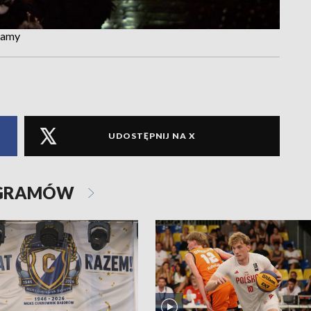
zamy
UDOSTĘPNIJ NA X
OGRAMÓW