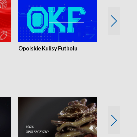
Opolskie Kulisy Futbolu
Złote chwile
sportu