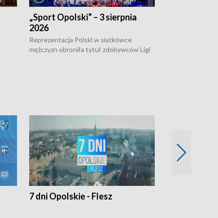
„Sport Opolski” – 3 sierpnia
„Sport Opolsk
2026
Reprezentacja P
mężczyzn w półfi
Reprezentacja Polski w siatkówce
meczu ćwierćfin
mężczyzn obroniła tytuł zdobywców Ligi
Biało-Czerwoni p
w
Narodów. W finale pokonali Amerykanów
Ningbo Ukraińcó
niejów
po tie-breaku. W meczu nie zabrakło
opolskich wątków.
7 dni Opolskie - Flesz
Opolskie o 