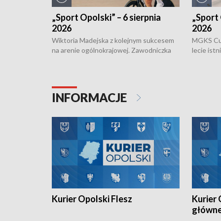
„Sport Opolski” – 6 sierpnia
„Sport 
2026
2026
Wiktoria Madejska z kolejnym sukcesem
MGKS Cuk
na arenie ogólnokrajowej. Zawodniczka
lecie ist
Klubu Kolarskiego Ziemia Brzeska
odbył się
została podwójna Mistrzynią Polski
również o
Juniorów Młodszych w kolarstwie
Otwartyc
torowym.
plażowej
INFORMACJE
meczu Ko
Kurier Opolski Flesz
Kurier 
główn