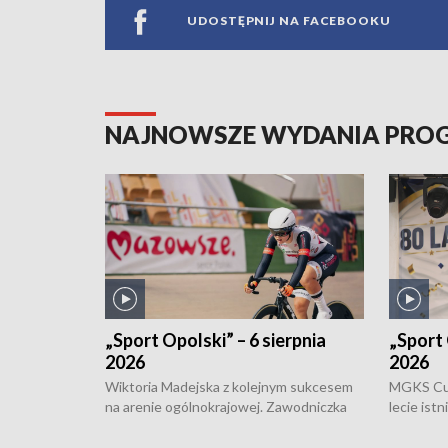
UDOSTĘPNIJ NA FACEBOOKU
NAJNOWSZE WYDANIA PR
„Sport Opolski” – 6 sierpnia
„Sport 
2026
2026
Wiktoria Madejska z kolejnym sukcesem
MGKS Cuk
na arenie ogólnokrajowej. Zawodniczka
lecie ist
Klubu Kolarskiego Ziemia Brzeska
odbył się
została podwójna Mistrzynią Polski
również o