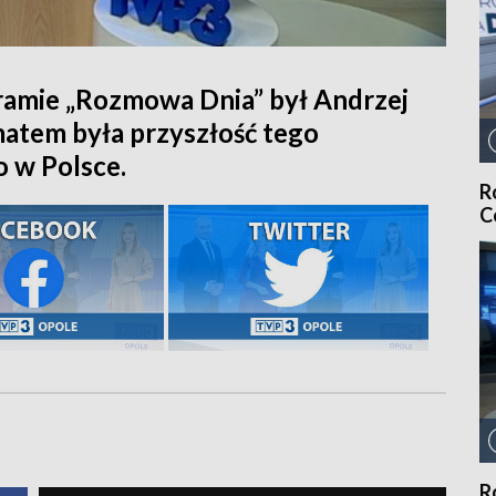
ramie „Rozmowa Dnia” był Andrzej
matem była przyszłość tego
o w Polsce.
R
C
R