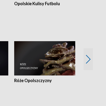
Opolskie Kulisy Futbolu
Złote chwile
sportu
Róże Opolszczyzny
Czas report