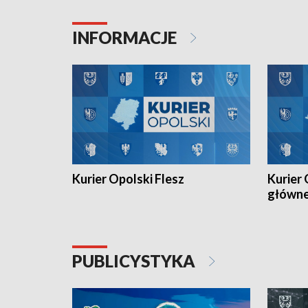
Juniorów Młodszych w kolarstwie
Otwartyc
torowym.
plażowej
INFORMACJE
meczu Ko
Kurier Opolski Flesz
Kurier 
główn
PUBLICYSTYKA