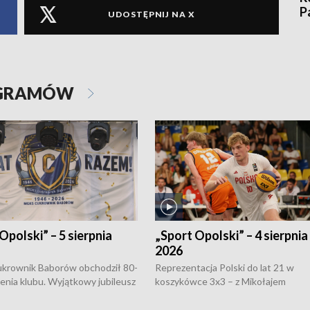
P
UDOSTĘPNIJ NA X
OGRAMÓW
Opolski” – 5 sierpnia
„Sport Opolski” – 4 sierpnia
2026
rownik Baborów obchodził 80-
Reprezentacja Polski do lat 21 w
nienia klubu. Wyjątkowy jubileusz
koszykówce 3x3 – z Mikołajem
 na sportowo. W programie
Kowalczykiem z opolskiego AZS-u 
 turnieju eliminacyjnym
składzie - wygrała dwa z trzech tur