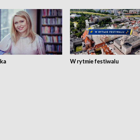
ka
W rytmie festiwalu