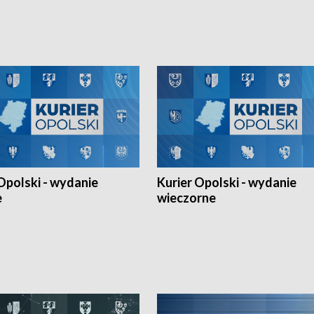
h Mistrzostw w siatkówce
w ramach Ligi Narodów. Rywalizacja
 amatorów w Opolu oraz o
odbyła się w węgierskim Szolnok.
lejarza Opole. Zapraszamy!
Opolski - wydanie
Kurier Opolski - wydanie
e
wieczorne