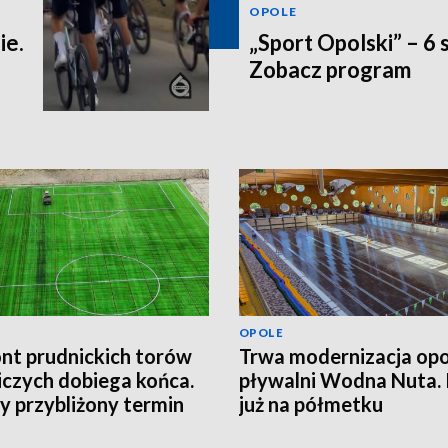
OPOLE
ie.
„Sport Opolski” – 6 
Zobacz program
OPOLE
t prudnickich torów
Trwa modernizacja opo
iczych dobiega końca.
pływalni Wodna Nuta.
 przybliżony termin
już na półmetku
cia obiektu