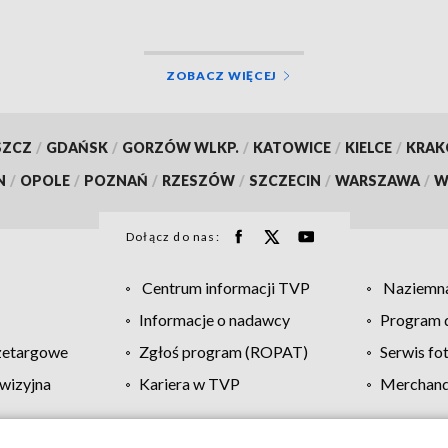
ZOBACZ WIĘCEJ
SZCZ
/
GDAŃSK
/
GORZÓW WLKP.
/
KATOWICE
/
KIELCE
/
KRA
N
/
OPOLE
/
POZNAŃ
/
RZESZÓW
/
SZCZECIN
/
WARSZAWA
/
W
Dołącz do nas:
Centrum informacji TVP
Naziemna
Informacje o nadawcy
Program d
zetargowe
Zgłoś program (ROPAT)
Serwis fo
wizyjna
Kariera w TVP
Merchandi