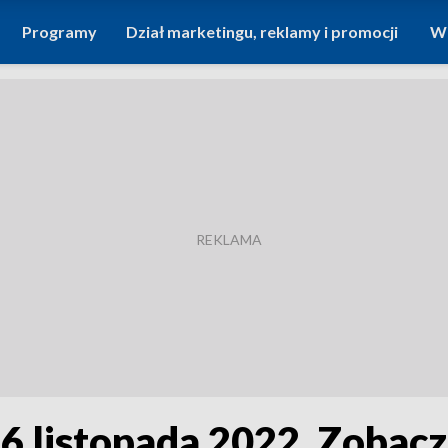
Programy
Dział marketingu, reklamy i promocji
Wi
16 listopada 2022. Zobac