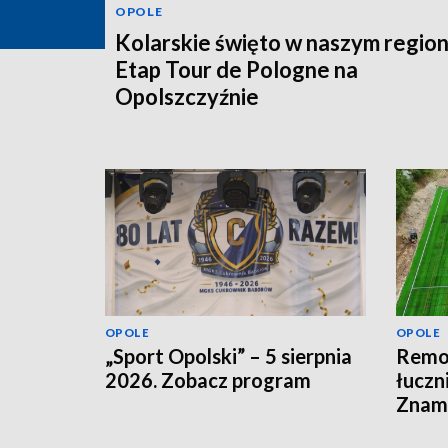
OPOLE
Kolarskie święto w naszym region
Etap Tour de Pologne na
Opolszczyźnie
OPOLE
OPOLE
„Sport Opolski” – 5 sierpnia
Remon
2026. Zobacz program
łuczn
Znamy
otwar