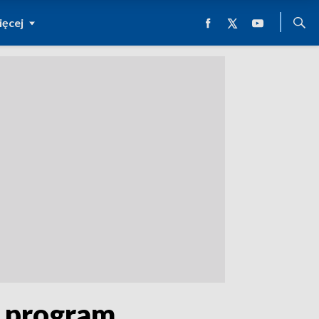
ęcej
z program