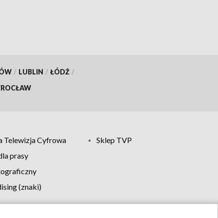
KÓW
/
LUBLIN
/
ŁÓDŹ
/
ROCŁAW
 Telewizja Cyfrowa
Sklep TVP
la prasy
tograficzny
sing (znaki)