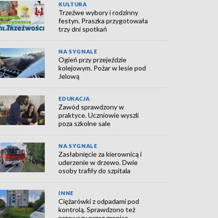
KULTURA
Trzeźwe wybory i rodzinny
festyn. Praszka przygotowała
trzy dni spotkań
NA SYGNALE
Ogień przy przejeździe
kolejowym. Pożar w lesie pod
Jelową
EDUKACJA
Zawód sprawdzony w
praktyce. Uczniowie wyszli
poza szkolne sale
NA SYGNALE
Zasłabnięcie za kierownicą i
uderzenie w drzewo. Dwie
osoby trafiły do szpitala
INNE
Ciężarówki z odpadami pod
kontrolą. Sprawdzono też
przewozy przez granicę