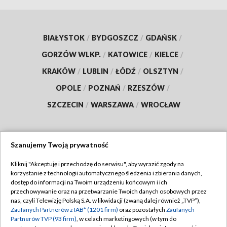
BIAŁYSTOK
/
BYDGOSZCZ
/
GDAŃSK
/
GORZÓW WLKP.
/
KATOWICE
/
KIELCE
/
KRAKÓW
/
LUBLIN
/
ŁÓDŹ
/
OLSZTYN
/
OPOLE
/
POZNAŃ
/
RZESZÓW
/
SZCZECIN
/
WARSZAWA
/
WROCŁAW
Szanujemy Twoją prywatność
Dołącz do nas:
Kliknij "Akceptuję i przechodzę do serwisu", aby wyrazić zgody na
korzystanie z technologii automatycznego śledzenia i zbierania danych,
TVP
dostęp do informacji na Twoim urządzeniu końcowym i ich
Abonament TVP
przechowywanie oraz na przetwarzanie Twoich danych osobowych przez
Regulamin TVP
nas, czyli Telewizję Polską S.A. w likwidacji (zwaną dalej również „TVP”),
Emisja w TVP
Zaufanych Partnerów z IAB* (1201 firm)
oraz pozostałych
Zaufanych
Polityka prywatności
Partnerów TVP (93 firm)
, w celach marketingowych (w tym do
Centrum informacji TVP
Moje zgody