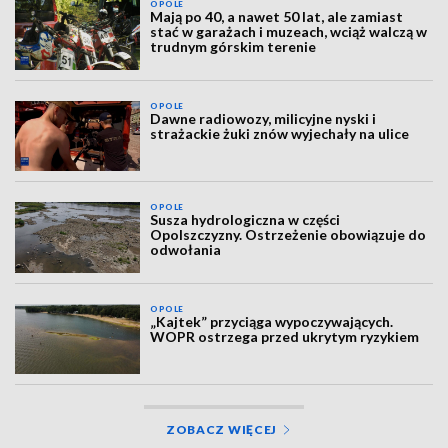
OPOLE
Mają po 40, a nawet 50 lat, ale zamiast
stać w garażach i muzeach, wciąż walczą w
trudnym górskim terenie
OPOLE
Dawne radiowozy, milicyjne nyski i
strażackie żuki znów wyjechały na ulice
OPOLE
Susza hydrologiczna w części
Opolszczyzny. Ostrzeżenie obowiązuje do
odwołania
OPOLE
„Kajtek” przyciąga wypoczywających.
WOPR ostrzega przed ukrytym ryzykiem
ZOBACZ WIĘCEJ