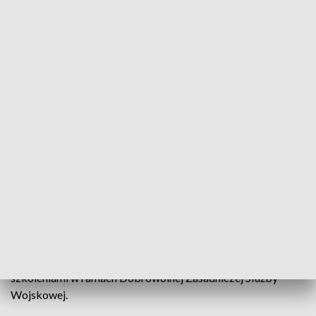
Opolskie o poranku - 16 listopada 2022
Przed nami pierwsza fala przymrozków.
Wulkanizatorzy przypominają o wymianie opon na
zimowe, a nasz ekspert w programie powie,
dlaczego jest to tak istotne.
W programie „Opolskie o poranku” powiemy także o coraz
większym zainteresowaniu wojskiem i prowadzonymi
szkoleniami w ramach Dobrowolnej Zasadniczej Służby
Wojskowej.