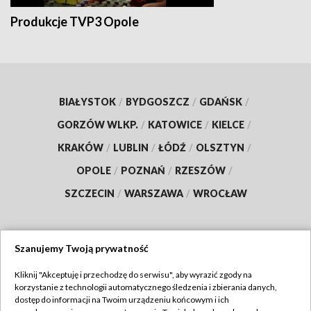
Produkcje TVP3 Opole
BIAŁYSTOK
/
BYDGOSZCZ
/
GDAŃSK
/
GORZÓW WLKP.
/
KATOWICE
/
KIELCE
/
KRAKÓW
/
LUBLIN
/
ŁÓDŹ
/
OLSZTYN
/
OPOLE
/
POZNAŃ
/
RZESZÓW
/
SZCZECIN
/
WARSZAWA
/
WROCŁAW
Szanujemy Twoją prywatność
Dołącz do nas:
Kliknij "Akceptuję i przechodzę do serwisu", aby wyrazić zgody na
korzystanie z technologii automatycznego śledzenia i zbierania danych,
TVP
dostęp do informacji na Twoim urządzeniu końcowym i ich