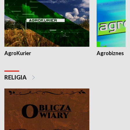
AgroKurier
Agrobiznes
RELIGIA