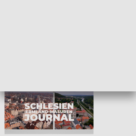
Wejściówka
Zakładka
MNIEJSZOŚCI