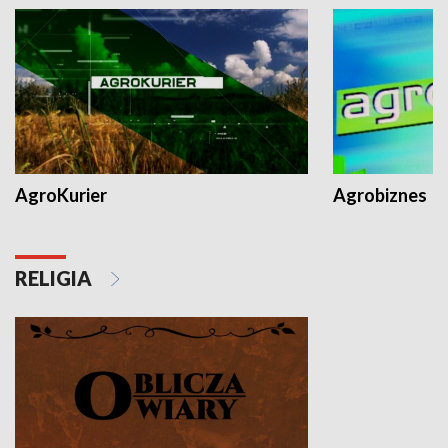
AgroKurier
Agrobiznes
RELIGIA