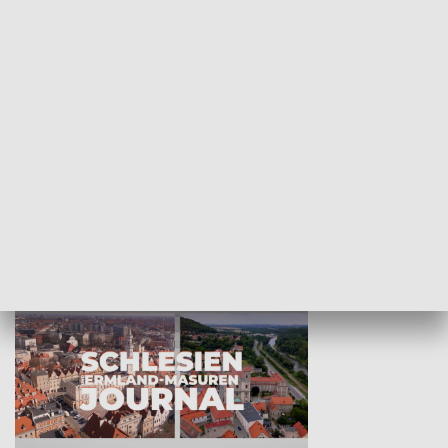
Wejściówka
Zakładka
MNIEJSZOŚCI