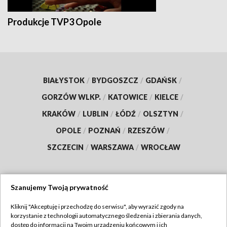
Produkcje TVP3 Opole
BIAŁYSTOK
/
BYDGOSZCZ
/
GDAŃSK
/
GORZÓW WLKP.
/
KATOWICE
/
KIELCE
/
KRAKÓW
/
LUBLIN
/
ŁÓDŹ
/
OLSZTYN
/
OPOLE
/
POZNAŃ
/
RZESZÓW
/
SZCZECIN
/
WARSZAWA
/
WROCŁAW
Szanujemy Twoją prywatność
Dołącz do nas:
Kliknij "Akceptuję i przechodzę do serwisu", aby wyrazić zgody na
korzystanie z technologii automatycznego śledzenia i zbierania danych,
TVP
dostęp do informacji na Twoim urządzeniu końcowym i ich